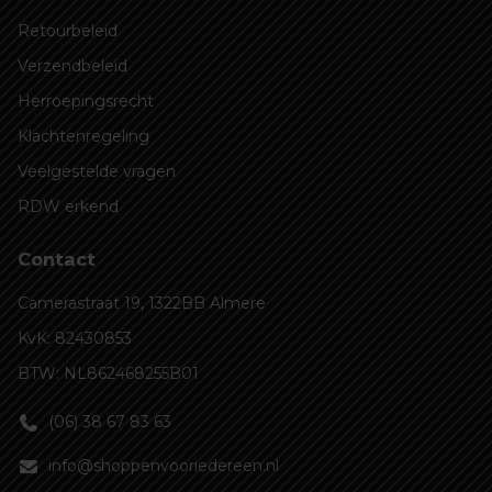
Retourbeleid
Verzendbeleid
Herroepingsrecht
Klachtenregeling
Veelgestelde vragen
RDW erkend
Contact
Camerastraat 19, 1322BB Almere
KvK: 82430853
BTW: NL862468255B01
(06) 38 67 83 63
info@shoppenvooriedereen.nl