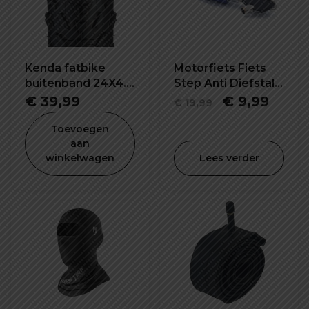
Kenda fatbike
Motorfiets Fiets
buitenband 24X4.0
Step Anti Diefstal
inch K1188
Schijfrem Slot
Oorspronkel
Huid
€
39,99
€
9,99
€
19,99
prijs
prijs
Toevoegen
was:
is:
aan
winkelwagen
Lees verder
€ 19,99.
€ 9,9