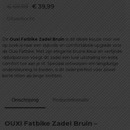
Oorspronkelijke
Huidige
€
69,99
€
39,99
prijs
prijs
Uitverkocht
was:
is:
€ 69,99.
€ 39,99.
De
Ouxi Fatbike Zadel Bruin
is dé ideale keuze voor wie
op zoek is naar een stijlvolle en comfortabele upgrade voor
de Ouxi Fatbike. Met zijn elegante bruine kleur en verfijnde
ribbelpatroon voegt dit zadel een luxe uitstraling en extra
comfort toe aan je rit. Speciaal ontworpen om langdurige
ondersteuning te bieden, is dit zadel perfect voor zowel
korte ritten als lange tochten.
Omschrijving
Productinformatie
OUXI Fatbike Zadel Bruin –