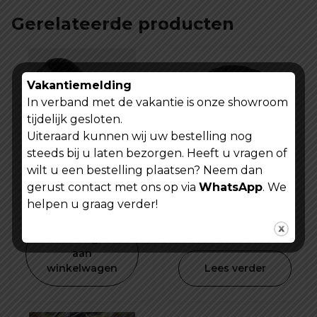
Gerelateerde producten
Vakantiemelding
In verband met de vakantie is onze showroom
tijdelijk gesloten.
Uiteraard kunnen wij uw bestelling nog
steeds bij u laten bezorgen. Heeft u vragen of
wilt u een bestelling plaatsen? Neem dan
Telefoon en
Fiets E-step
gerust contact met ons op via
WhatsApp
. We
Fietsframe tas
codeslot cijferslot
helpen u graag verder!
waterdicht en
57X120 mm
Oorspronkelijke
Huidige
Oorspronkel
Hui
€
19,99
€
14,99
€
29,99
€
29,99
schokbestendig
prijs
prijs
prijs
prijs
Toevoegen
was:
is:
was:
is:
aan
winkelwagen
Lees verder
€ 29,99.
€ 19,99.
€ 29,99.
€ 14