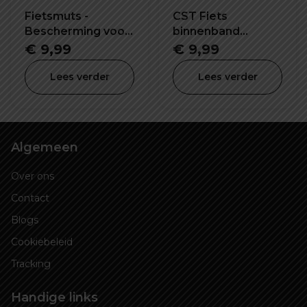
Fietsmuts -
CST Fiets
Bescherming voor
binnenband
het hele gezicht!
26X2.2/2.5 inch SV-
€
9,99
€
9,99
48mm
Lees verder
Lees verder
Algemeen
Over ons
Contact
Blogs
Cookiebeleid
Tracking
Handige links