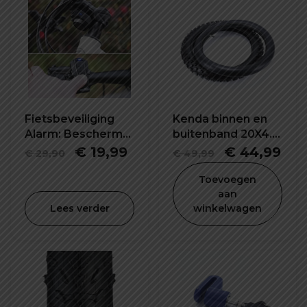
Fietsbeveiliging
Kenda binnen en
Alarm: Bescherm
buitenband 20X4.0
je fiets tegen
inch
Oorspronkelijke
Huidige
Oorspronke
Hui
€
19,99
€
44,99
€
29,90
€
49,99
diefstal
prijs
prijs
prijs
prij
Toevoegen
was:
is:
was:
is:
aan
Lees verder
winkelwagen
€ 29,90.
€ 19,99.
€ 49,99.
€ 4