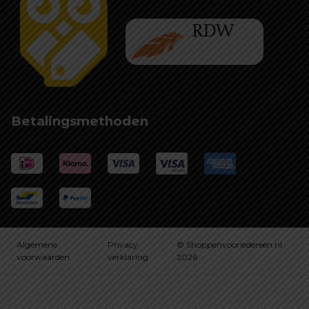
Betalingsmethoden
Algemene
Privacy
© Shoppenvooriedereen.nl
voorwaarden
verklaring
2026