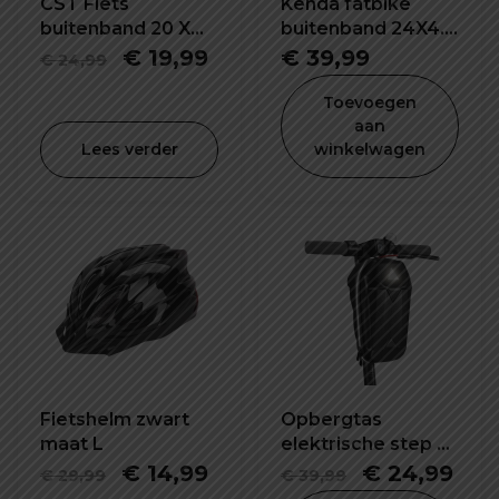
CST Fiets
Kenda fatbike
buitenband 20 X
buitenband 24X4.0
2.40 inch
inch K1188
Oorspronkelijke
Huidige
€
19,99
€
39,99
€
24,99
prijs
prijs
Toevoegen
was:
is:
aan
Lees verder
winkelwagen
€ 24,99.
€ 19,99.
Fietshelm zwart
Opbergtas
maat L
elektrische step 5L
waterdicht en
Oorspronkelijke
Huidige
Oorspronkel
Hui
€
14,99
€
24,99
€
29,99
€
39,99
schokbestendig