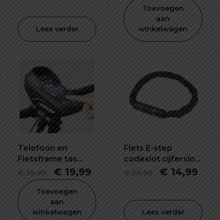
prijs
prijs
prijs
prij
Toevoegen
was:
is:
was:
is:
aan
Lees verder
winkelwagen
€ 29,99.
€ 14,99.
€ 39,99.
€ 2
Telefoon en
Fiets E-step
Fietsframe tas
codeslot cijferslot
waterdicht en
57X120 mm
Oorspronkelijke
Huidige
Oorspronkel
Hui
€
19,99
€
14,99
€
29,99
€
29,99
schokbestendig
prijs
prijs
prijs
prijs
Toevoegen
was:
is:
was:
is:
aan
winkelwagen
Lees verder
€ 29,99.
€ 19,99.
€ 29,99.
€ 14