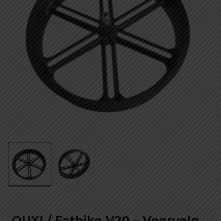
OUXI / Fatbike V20 – Voorvelg