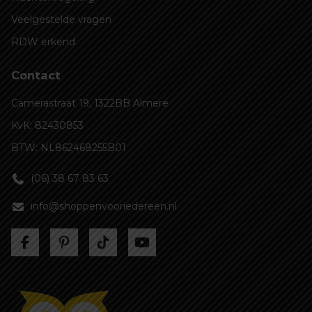
Veelgestelde vragen
RDW erkend
Contact
Camerastraat 19, 1322BB Almere
KvK: 82430853
BTW: NL862468255B01
(06) 38 67 83 63
info@shoppenvooriedereen.nl