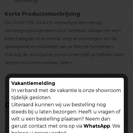
uitvoering)
Korte Productomschrijving
De OUXI V20 24 inch voorvelg is een stevig
vervangingsonderdeel voor fatbikes. Ideaal om een
beschadigde of kromme velg te vervangen en de
rijveiligheid en stabiliteit van je fiets te herstellen.
Dankzij de duurzame constructie blijft je fatbike weer
soepel en betrouwbaar rijden.
Vakantiemelding
In verband met de vakantie is onze showroom
tijdelijk gesloten.
Gerelateerde producten
Uiteraard kunnen wij uw bestelling nog
steeds bij u laten bezorgen. Heeft u vragen of
wilt u een bestelling plaatsen? Neem dan
gerust contact met ons op via
WhatsApp
. We