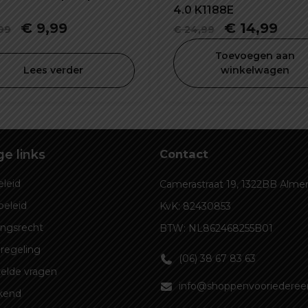
4.0 K1188E
Oorspronkelijke
Huidige
Oorspronke
Hui
€
9,99
€
14,99
99
€
24,99
prijs
prijs
prijs
prijs
Toevoegen aan
was:
is:
was:
is:
Lees verder
winkelwagen
€ 14,99.
€ 9,99.
€ 24,99.
€ 14
e links
Contact
leid
Camerastraat 19, 1322BB Alme
beleid
KvK: 82430853
ingsrecht
BTW: NL862468255B01
regeling
(06) 38 67 83 63
elde vragen
info@shoppenvooriedereen
kend