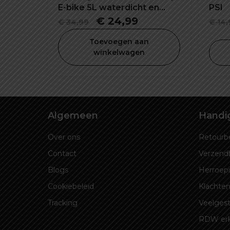
E-bike 5L waterdicht en
PSI
schokbestendig
Oorspronkelijke
Huidige
€
24,99
€
34,99
€
14,
prijs
prijs
Toevoegen aan
was:
is:
winkelwagen
€ 34,99.
€ 24,99.
Algemeen
Handig
Over ons
Retourbe
Contact
Verzend
Blogs
Herroep
Cookiebeleid
Klachten
Tracking
Veelgest
RDW er