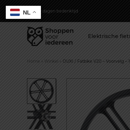
14 dagen bedenktijd
NL
Elektrische fie
Home
»
Winkel
»
OUXI / Fatbike V20 – Voorvelg – 