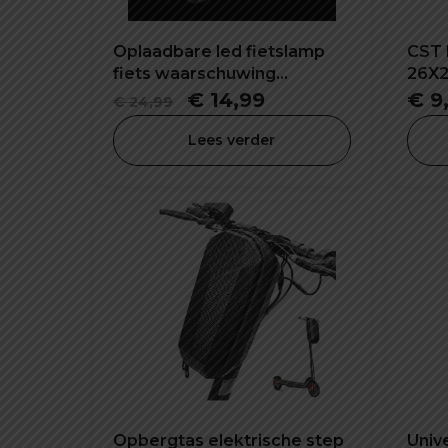
Oplaadbare led fietslamp
CST 
fiets waarschuwing
26X2
veiligheid lamp
Oorspronkelijke
Huidige
€
14,99
€
9
€
24,99
prijs
prijs
Lees verder
was:
is:
€ 24,99.
€ 14,99.
Opbergtas elektrische step
Univ