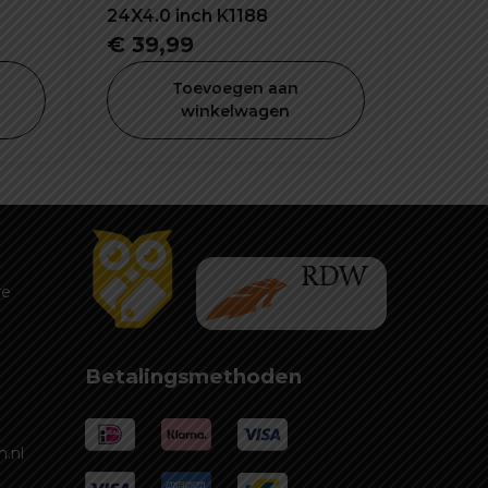
24X4.0 inch K1188
lijke
dige
€
39,99
Toevoegen aan
winkelwagen
,99.
re
Betalingsmethoden
.nl