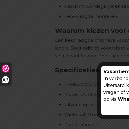
Geschikt voor dagelijks en rec
Eenvoudig te monteren
Waarom kiezen voor 
Een beschadigde of scheve voorvel
lagers. Door tijdig de voorvelg te 
velg draagt bovendien bij aan ee
Specificaties
Vakantiem
In verband 
9,7
Product: Voorvelg
Uiteraard 
vragen of 
Model: OUXI V20
op via
Wha
Uitvoering: 12 spaaks
Wielmaat: 20 inch
Positie: Voorwiel