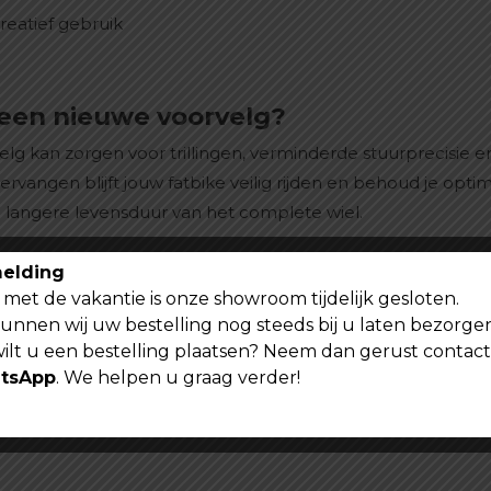
reatief gebruik
een nieuwe voorvelg?
g kan zorgen voor trillingen, verminderde stuurprecisie en
vervangen blijft jouw fatbike veilig rijden en behoud je opti
n langere levensduur van het complete wiel.
elding
met de vakantie is onze showroom tijdelijk gesloten.
kunnen wij uw bestelling nog steeds bij u laten bezorge
wilt u een bestelling plaatsen? Neem dan gerust contac
tsApp
. We helpen u graag verder!