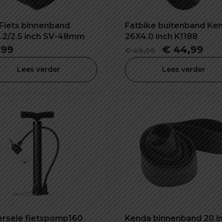
Fiets binnenband
Fatbike buitenband Ke
.2/2.5 inch SV-48mm
26X4.0 inch K1188
Oorspronke
Hui
,99
€
44,99
€
49,99
prijs
prij
Lees verder
Lees verder
was:
is:
€ 49,99.
€ 4
ersele fietspomp160
Kenda binnenband 20 i