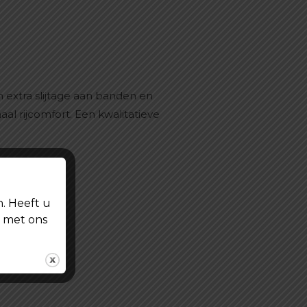
 extra slijtage aan banden en
maal rijcomfort. Een kwalitatieve
n. Heeft u
t met ons