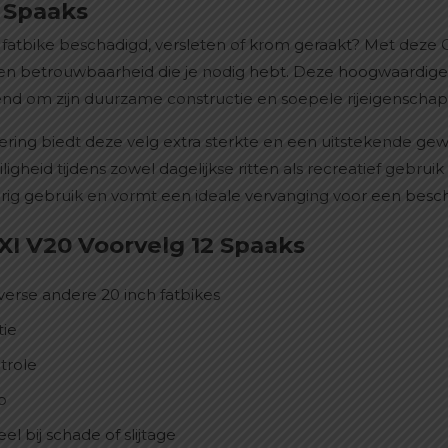
 Spaaks
 fatbike beschadigd, versleten of krom geraakt? Met deze 
it en betrouwbaarheid die je nodig hebt. Deze hoogwaardige v
kend om zijn duurzame constructie en soepele rijeigenscha
oering biedt deze velg extra sterkte en een uitstekende gew
igheid tijdens zowel dagelijkse ritten als recreatief gebru
rig gebruik en vormt een ideale vervanging voor een bescha
I V20 Voorvelg 12 Spaaks
verse andere 20 inch fatbikes
tie
ntrole
p
l bij schade of slijtage