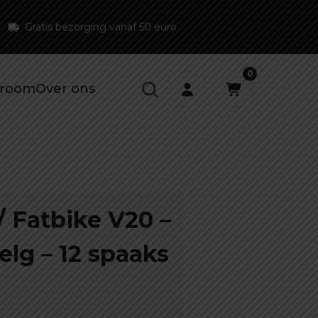
Gratis bezorging vanaf 50 euro
0
room
Over ons
/ Fatbike V20 –
elg – 12 spaaks