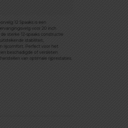
rvelg 12 Spaaks is een
rvangingsvelg voor 20 inch
j de sterke 12-spaaks constructie
itstekende stabiliteit,
 rijcomfort. Perfect voor het
en beschadigde of versleten
herstellen van optimale rijprestaties.