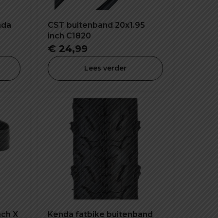
nda
CST buitenband 20x1.95
inch C1820
lijke
dige
€
24,99
s
Lees verder
4,99.
nch X
Kenda fatbike buitenband