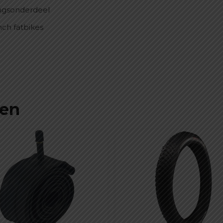
ingsonderdeel
inch fatbikes
ten