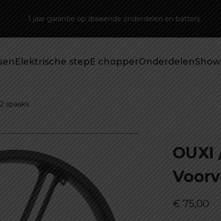
1 jaar garantie op draaiende onderdelen en batterij
tsen
Elektrische step
E chopper
Onderdelen
Show
12 spaaks
OUXI 
Voorv
€
75,00