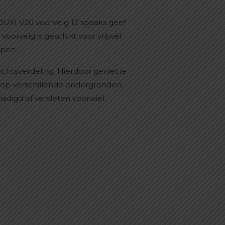
OUXI V20 voorvelg 12 spaaks geef
oorvelg is geschikt voor vrijwel
ppen.
ichtsverdeling. Hierdoor geniet je
ik op verschillende ondergronden.
digd of versleten voorwiel.