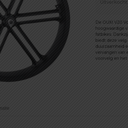
Uitverkocht
De OUXI V20 Voo
hoogwaardige ve
fatbikes. Dankzi
biedt deze velg u
duurzaamheid en
vervangen van e
voorvelg en het 
matie