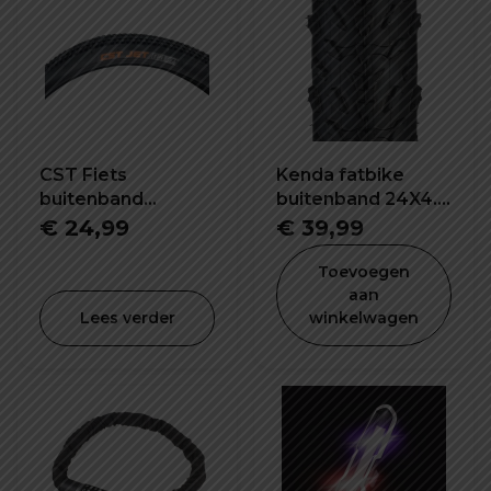
CST Fiets
Kenda fatbike
buitenband
buitenband 24X4.0
26x1.95 inch C1820
inch K1188
€
24,99
€
39,99
Toevoegen
aan
Lees verder
winkelwagen