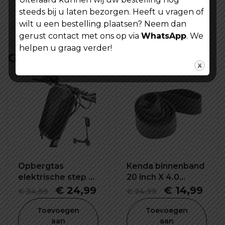
steeds bij u laten bezorgen. Heeft u vragen of
wilt u een bestelling plaatsen? Neem dan
gerust contact met ons op via
WhatsApp
. We
helpen u graag verder!
Gerelateerde producten
Opbergtas
Kenda binnenband
elektrische step E-
20 inch X 4.0
bike 5L waterdicht
K1188E
Oorspronkelijke
Huidige
Oorspronke
Hui
€
24,99
€
14,99
€
34,99
€
24,99
en schokbestendig
prijs
prijs
prijs
prijs
Toevoegen
Toevoegen
was:
is:
was:
is:
aan
aan