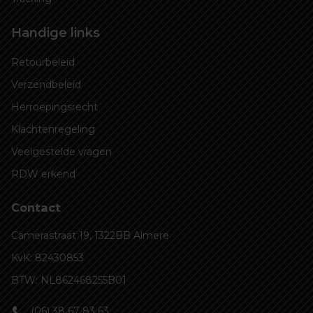
Handige links
Retourbeleid
Verzendbeleid
Herroepingsrecht
Klachtenregeling
Veelgestelde vragen
RDW erkend
Contact
Camerastraat 19, 1322BB Almere
KvK: 82430853
BTW: NL862468255B01
(06) 38 67 83 63