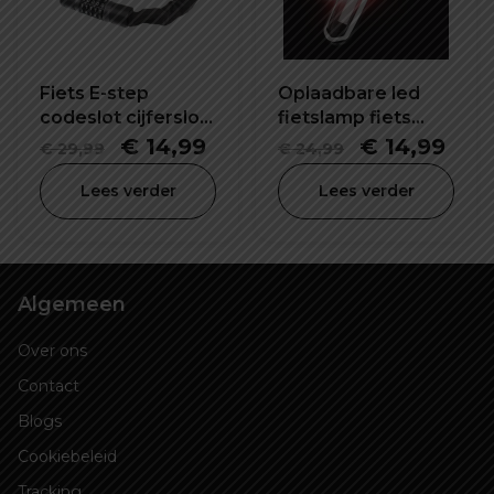
Fiets E-step
Oplaadbare led
codeslot cijferslot
fietslamp fiets
57X120 mm
waarschuwing
Oorspronkelijke
Huidige
Oorspronke
Hui
€
14,99
€
14,99
€
29,99
€
24,99
veiligheid lamp
prijs
prijs
prijs
prijs
Lees verder
Lees verder
was:
is:
was:
is:
€ 29,99.
€ 14,99.
€ 24,99.
€ 14
Algemeen
Over ons
Contact
Blogs
Cookiebeleid
Tracking