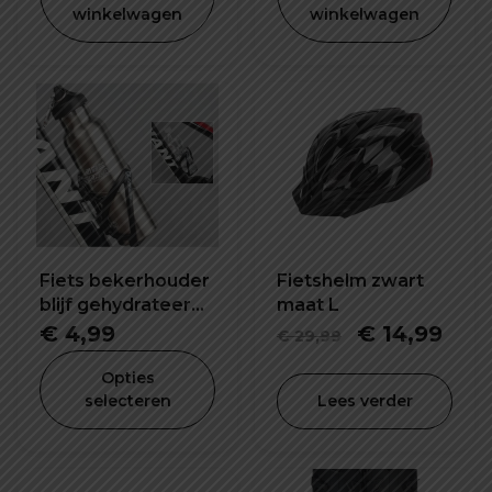
winkelwagen
winkelwagen
€ 34,99.
€ 24,99.
€ 24,99.
€ 14
Fiets bekerhouder
Fietshelm zwart
blijf gehydrateerd
maat L
tijdens het rijden
Oorspronkel
Hui
€
4,99
€
14,99
€
29,99
prijs
prijs
Opties
was:
is:
selecteren
Lees verder
€ 29,99.
€ 14