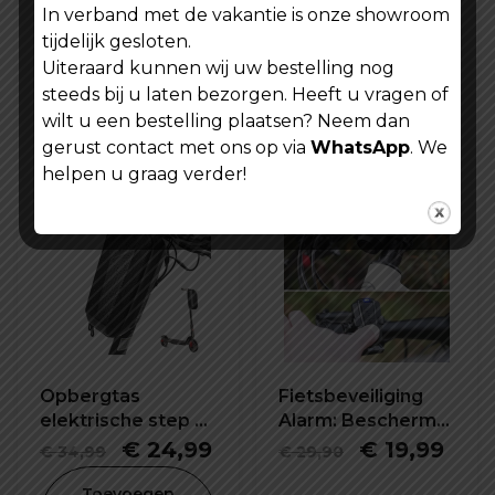
In verband met de vakantie is onze showroom
CST Fiets
Fietsalarm step
tijdelijk gesloten.
binnenband
alarm anti diefstal
Uiteraard kunnen wij uw bestelling nog
26X2.2/2.5 inch SV-
draadloos alarm
Oorspronke
Hui
€
9,99
€
19,99
€
24,99
steeds bij u laten bezorgen. Heeft u vragen of
48mm
prijs
prijs
wilt u een bestelling plaatsen? Neem dan
Lees verder
Lees verder
was:
is:
gerust contact met ons op via
WhatsApp
. We
helpen u graag verder!
€ 24,99.
€ 19
Opbergtas
Fietsbeveiliging
elektrische step E-
Alarm: Bescherm
bike 5L waterdicht
je fiets tegen
Oorspronkelijke
Huidige
Oorspronkel
Hui
€
24,99
€
19,99
€
34,99
€
29,90
en schokbestendig
diefstal
prijs
prijs
prijs
prijs
Toevoegen