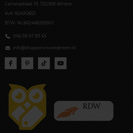
Camerastraat 19, 1322BB Almere
KvK: 82430853
BTW: NL862468255B01
(06) 38 67 83 63
info@shoppenvooriedereen.nl