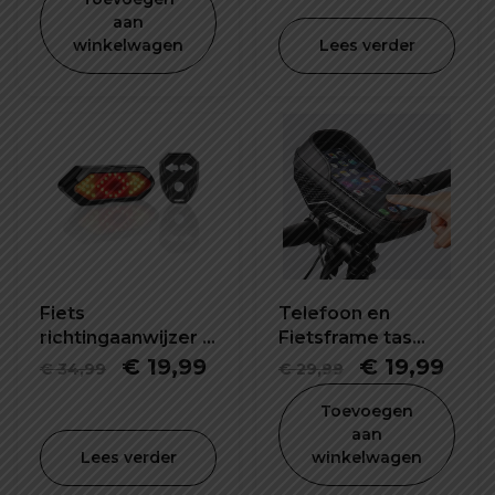
was:
is:
was:
is:
aan
winkelwagen
Lees verder
€ 34,99.
€ 24,99.
€ 29,90.
€ 19
Fiets
Telefoon en
richtingaanwijzer -
Fietsframe tas
knipperlichting-
waterdicht en
Oorspronkelijke
Huidige
Oorspronkel
Hui
€
19,99
€
19,99
€
34,99
€
29,99
usb oplaadbaar
schokbestendig
prijs
prijs
prijs
prijs
Toevoegen
was:
is:
was:
is:
aan
Lees verder
winkelwagen
€ 34,99.
€ 19,99.
€ 29,99.
€ 19