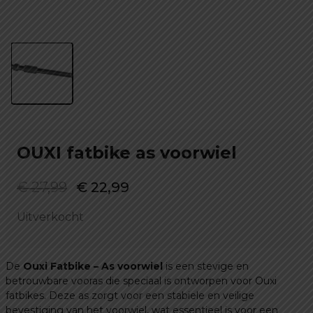
OUXI fatbike as voorwiel
Oorspronkelijke
Huidige
€
27,99
€
22,99
prijs
prijs
Uitverkocht
was:
is:
€ 27,99.
€ 22,99.
De
Ouxi Fatbike – As voorwiel
is een stevige en
betrouwbare vooras die speciaal is ontworpen voor Ouxi
fatbikes. Deze as zorgt voor een stabiele en veilige
bevestiging van het voorwiel, wat essentieel is voor een