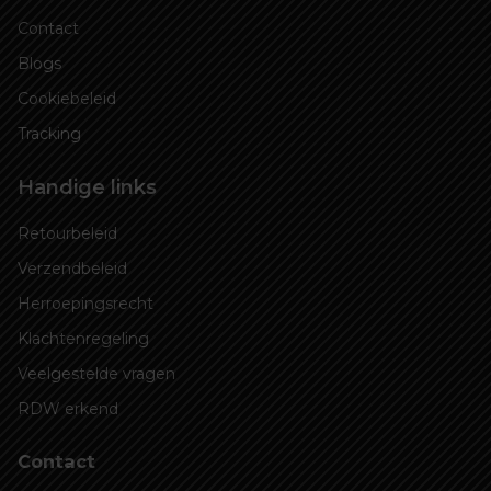
Contact
Blogs
Cookiebeleid
Tracking
Handige links
Retourbeleid
Verzendbeleid
Herroepingsrecht
Klachtenregeling
Veelgestelde vragen
RDW erkend
Contact