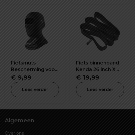
Fietsmuts -
Fiets binnenband
Bescherming voor
Kenda 26 inch X
het hele gezicht!
4.0 K1188
€
9,99
€
19,99
Lees verder
Lees verder
Algemeen
Over ons