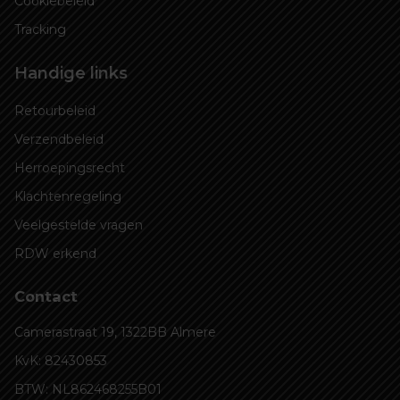
Cookiebeleid
Tracking
Handige links
Retourbeleid
Verzendbeleid
Herroepingsrecht
Klachtenregeling
Veelgestelde vragen
RDW erkend
Contact
Camerastraat 19, 1322BB Almere
KvK: 82430853
BTW: NL862468255B01