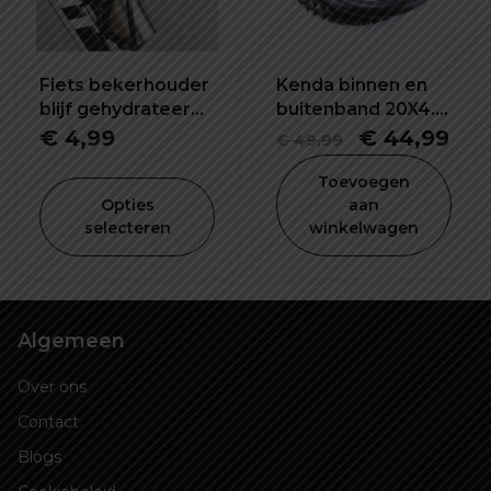
Fiets bekerhouder
Kenda binnen en
blijf gehydrateerd
buitenband 20X4.0
tijdens het rijden
inch
Oorspronke
Hui
€
4,99
€
44,99
€
49,99
prijs
prij
Toevoegen
was:
is:
Opties
aan
selecteren
winkelwagen
€ 49,99.
€ 4
Algemeen
Over ons
Contact
Blogs