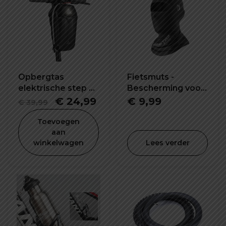
Opbergtas
Fietsmuts -
elektrische step 5L
Bescherming voor
waterdicht en
het hele gezicht!
Oorspronkelijke
Huidige
€
24,99
€
9,99
€
39,99
schokbestendig
prijs
prijs
Toevoegen
was:
is:
aan
winkelwagen
Lees verder
€ 39,99.
€ 24,99.