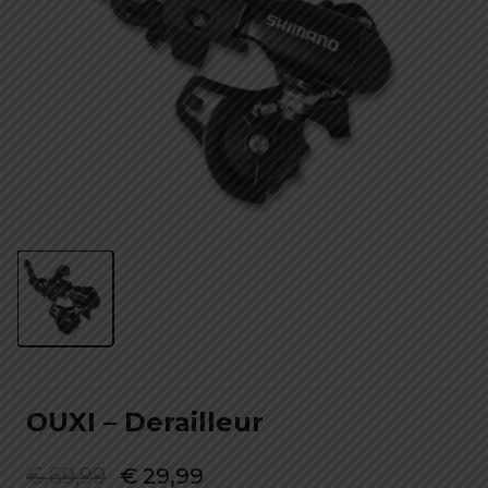
OUXI – Derailleur
Oorspronkelijke
Huidige
€
69,99
€
29,99