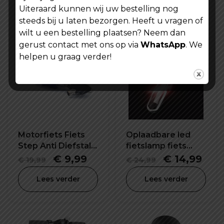
prijs
prijs
prijs
prijs
Uiteraard kunnen wij uw bestelling nog
Lees verder
Lees verder
steeds bij u laten bezorgen. Heeft u vragen of
was:
is:
was:
is:
wilt u een bestelling plaatsen? Neem dan
€ 14,99.
€ 9,99.
€ 24,99.
€ 19
gerust contact met ons op via
WhatsApp
. We
helpen u graag verder!
Motorfiets Fiets
Oplaadbare led
Step Anti Diefstal
fietslamp fiets
Schijfrem Slot
waarschuwing
Oorspronkelijke
Huidige
Oorspronke
Hui
€
9,99
€
14,99
€
19,99
€
24,99
veiligheid lamp
prijs
prijs
prijs
prijs
Lees verder
Lees verder
was:
is:
was:
is:
€ 19,99.
€ 9,99.
€ 24,99.
€ 14