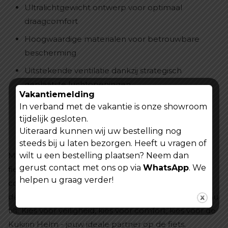
Ultralichtgewicht ontwerp voor optimaal
draagcomfort
Hoogwaardige materialen voor betrouwbare
bescherming
Uitstekende ventilatie dankzij strategisch
geplaatste luchtopeningen
Vakantiemelding
Eenvoudig instelbaar voor een perfecte,
In verband met de vakantie is onze showroom
persoonlijke pasvorm
tijdelijk gesloten.
Uiteraard kunnen wij uw bestelling nog
Stijlvol design in diverse kleuropties
steeds bij u laten bezorgen. Heeft u vragen of
Met de Kukirin Helm kies je voor een ultralichte
wilt u een bestelling plaatsen? Neem dan
gerust contact met ons op via
WhatsApp
. We
fietshelm die bescherming, comfort en stijl naadloos
helpen u graag verder!
combineert. Ervaar zelf het verschil en ontdek hoe
deze helm jouw fietsavonturen naar een hoger niveau
tilt. Kies voor veiligheid, kies voor comfort, kies voor de
Kukirin Helm - jouw ideale partner op de fiets.