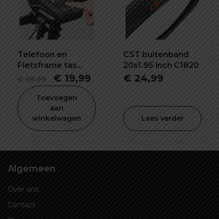
Telefoon en
CST buitenband
Fietsframe tas
20x1.95 inch C1820
waterdicht en
Oorspronkelijke
Huidige
€
19,99
€
24,99
€
29,99
schokbestendig
prijs
prijs
Toevoegen
was:
is:
aan
winkelwagen
Lees verder
€ 29,99.
€ 19,99.
Algemeen
Over ons
Contact