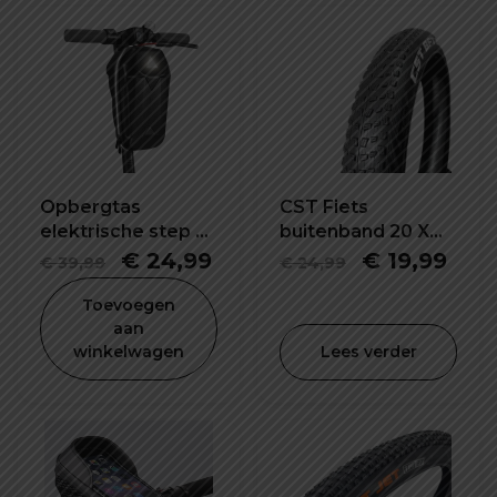
Opbergtas
CST Fiets
elektrische step 5L
buitenband 20 X
waterdicht en
2.40 inch
Oorspronkelijke
Huidige
Oorspronke
Hui
€
24,99
€
19,99
€
39,99
€
24,99
schokbestendig
prijs
prijs
prijs
prijs
Toevoegen
was:
is:
was:
is:
aan
winkelwagen
Lees verder
€ 39,99.
€ 24,99.
€ 24,99.
€ 19