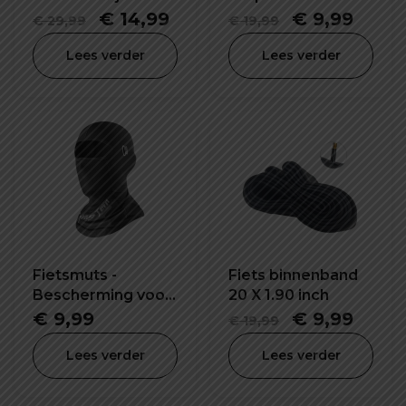
57X120 mm
Schijfrem Slot
Oorspronkelijke
Huidige
Oorspronkel
Huid
€
14,99
€
9,99
€
29,99
€
19,99
prijs
prijs
prijs
prijs
Lees verder
Lees verder
was:
is:
was:
is:
€ 29,99.
€ 14,99.
€ 19,99.
€ 9,9
Fietsmuts -
Fiets binnenband
Bescherming voor
20 X 1.90 inch
het hele gezicht!
Oorspronkel
Huid
€
9,99
€
9,99
€
19,99
prijs
prijs
Lees verder
Lees verder
was:
is:
€ 19,99.
€ 9,9