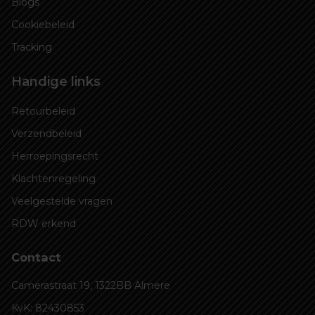
Blogs
Cookiebeleid
Tracking
Handige links
Retourbeleid
Verzendbeleid
Herroepingsrecht
Klachtenregeling
Veelgestelde vragen
RDW erkend
Contact
Camerastraat 19, 1322BB Almere
KvK: 82430853