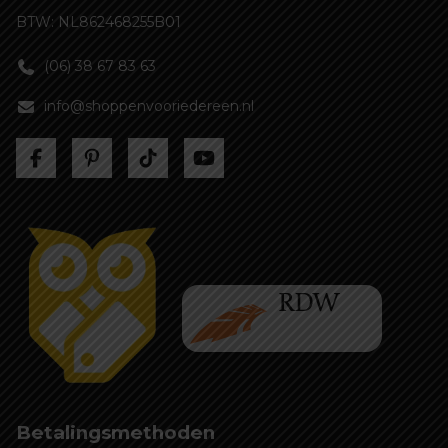
BTW: NL862468255B01
(06) 38 67 83 63
info@shoppenvooriedereen.nl
Betalingsmethoden