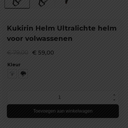
Kukirin Helm Ultralichte helm
voor volwassenen
Oorspronkelijke
Huidige
€
79,00
€
59,00
prijs
prijs
Kleur
was:
is:
€ 79,00.
€ 59,00.
Kukirin
Helm
Toevoegen aan winkelwagen
Ultralichte
helm
voor