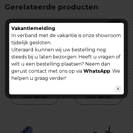
Gerelateerde producten
Vakantiemelding
In verband met de vakantie is onze showroom
tijdelijk gesloten.
Uiteraard kunnen wij uw bestelling nog
steeds bij u laten bezorgen. Heeft u vragen of
wilt u een bestelling plaatsen? Neem dan
Fiets
CST buitenband
gerust contact met ons op via
WhatsApp
. We
richtingaanwijzer -
20x1.95 inch C1820
helpen u graag verder!
knipperlichting-
Oorspronkelijke
Huidige
€
19,99
€
24,99
€
34,99
usb oplaadbaar
prijs
prijs
Lees verder
Lees verder
was:
is:
€ 34,99.
€ 19,99.