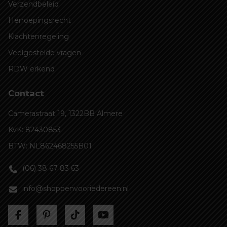
Verzendbeleid
Herroepingsrecht
Klachtenregeling
Veelgestelde vragen
RDW erkend
Contact
Camerastraat 19, 1322BB Almere
KvK: 82430853
BTW: NL862468255B01
(06) 38 67 83 63
info@shoppenvooriedereen.nl