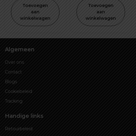
prijs
prijs
Toevoegen
Toevoegen
was:
is:
aan
aan
winkelwagen
winkelwagen
€ 39,99.
€ 24,99.
Algemeen
Over ons
Contact
Blogs
Cookiebeleid
Tracking
Handige links
Retourbeleid