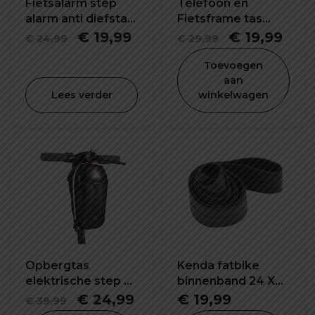
Fietsalarm step
Telefoon en
alarm anti diefstal
Fietsframe tas
draadloos alarm
waterdicht en
Oorspronkelijke
Huidige
Oorspronkel
Hui
€
19,99
€
19,99
€
24,99
€
29,99
schokbestendig
prijs
prijs
prijs
prijs
Toevoegen
was:
is:
was:
is:
aan
Lees verder
winkelwagen
€ 24,99.
€ 19,99.
€ 29,99.
€ 19
Opbergtas
Kenda fatbike
elektrische step 5L
binnenband 24 X
waterdicht en
4.0 inch K1188
Oorspronkelijke
Huidige
€
24,99
€
19,99
€
39,99
schokbestendig