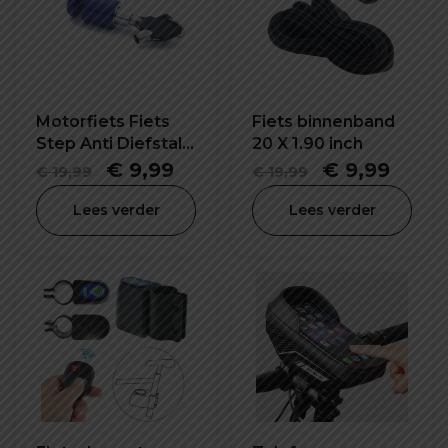
Motorfiets Fiets
Fiets binnenband
Step Anti Diefstal
20 X 1.90 inch
Schijfrem Slot
Oorspronkelijke
Huidige
Oorspronkel
Huid
€
9,99
€
9,99
€
19,99
€
19,99
prijs
prijs
prijs
prijs
Lees verder
Lees verder
was:
is:
was:
is:
€ 19,99.
€ 9,99.
€ 19,99.
€ 9,9