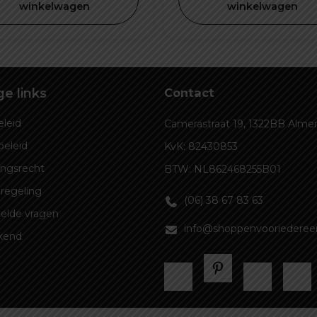
was:
is:
winkelwagen
winkelwagen
€ 49,99.
€ 44,99.
e links
Contact
leid
Camerastraat 19, 1322BB Alme
beleid
KvK: 82430853
ingsrecht
BTW: NL862468255B01
regeling
(06) 38 67 83 63
elde vragen
info@shoppenvooriedereen
kend