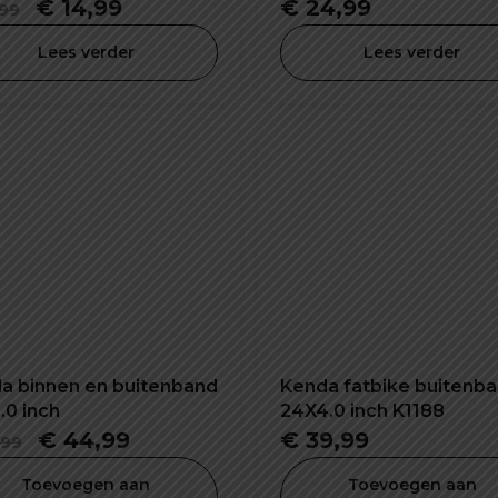
Oorspronkelijke
Huidige
€
14,99
€
24,99
99
prijs
prijs
Lees verder
Lees verder
was:
is:
€ 29,99.
€ 14,99.
a binnen en buitenband
Kenda fatbike buitenb
.0 inch
24X4.0 inch K1188
Oorspronkelijke
Huidige
€
44,99
€
39,99
99
prijs
prijs
Toevoegen aan
Toevoegen aan