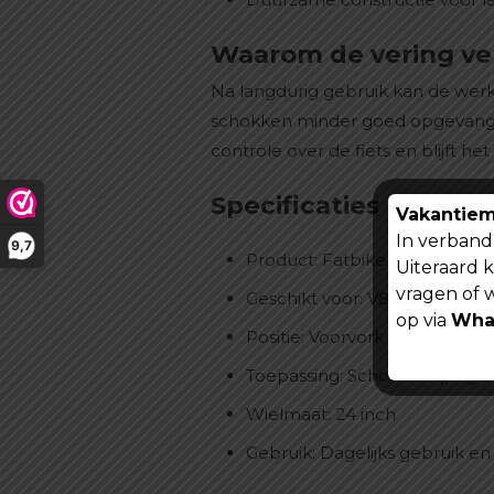
Waarom de vering v
Na langdurig gebruik kan de werk
schokken minder goed opgevangen 
controle over de fiets en blijft 
Specificaties
Vakantiem
In verband 
9,7
Product: Fatbike vering
Uiteraard 
vragen of 
Geschikt voor: V8 Pro 24 inch
op via
Wha
Positie: Voorvork
Toepassing: Schokdemping en
Wielmaat: 24 inch
Gebruik: Dagelijks gebruik en 