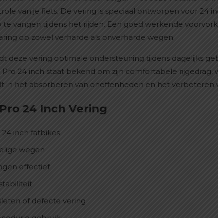
ontrole van je fiets. De vering is speciaal ontworpen voor 24
op te vangen tijdens het rijden. Een goed werkende voorvork
rvaring op zowel verharde als onverharde wegen.
dt deze vering optimale ondersteuning tijdens dagelijks geb
ro 24 inch staat bekend om zijn comfortabele rijgedrag, 
elt in het absorberen van oneffenheden en het verbeteren 
Pro 24 Inch Vering
 24 inch fatbikes
belige wegen
ngen effectief
abiliteit
sleten of defecte vering
angdurig gebruik