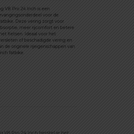
 40,99.
€ 29,99.
ng V8 Pro 24 Inch is een
rvangingsonderdeel voor de
fatbike. Deze vering zorgt voor
bsorptie, meer rijcomfort en betere
het fietsen. Ideaal voor het
ersleten of beschadigde vering en
an de originele rijeigenschappen van
nch fatbike.
g V8 Pro 24 Inch herstel je het