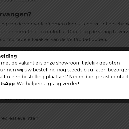
ervangen?
ing van de voorvork afnemen door slijtage, vuil of beschad
en neemt het rijcomfort af. Door tijdig de vering te ver
het comfortabele karakter van de V8 Pro behouden.
elding
met de vakantie is onze showroom tijdelijk gesloten.
kunnen wij uw bestelling nog steeds bij u laten bezorge
wilt u een bestelling plaatsen? Neem dan gerust contac
tsApp
. We helpen u graag verder!
 rijcomfort
recreatieve ritten