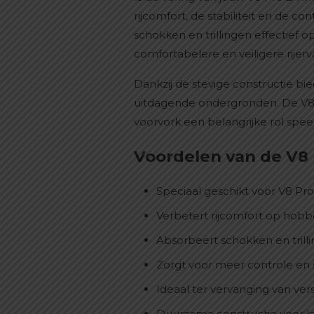
rijcomfort, de stabiliteit en de c
schokken en trillingen effectief 
comfortabelere en veiligere rije
Dankzij de stevige constructie bie
uitdagende ondergronden. De V8 P
voorvork een belangrijke rol spe
Voordelen van de V8 
Speciaal geschikt voor V8 Pro
Verbetert rijcomfort op hob
Absorbeert schokken en trilli
Zorgt voor meer controle en st
Ideaal ter vervanging van ver
Duurzame constructie voor l