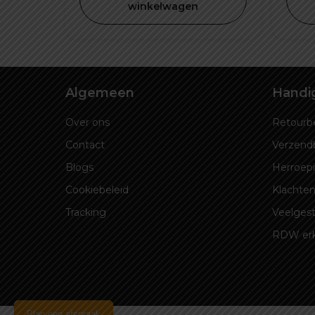
was:
is:
winkelwagen
€ 34,99.
€ 24,99.
Algemeen
Handig
Over ons
Retourbe
Contact
Verzend
Blogs
Herroep
Cookiebeleid
Klachten
Tracking
Veelgest
RDW er
Plan een afspraak