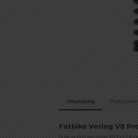
Omschrijving
Productinfor
Fatbike Vering V8 Pr
Is de vering van jouw V8 Pro 24 i