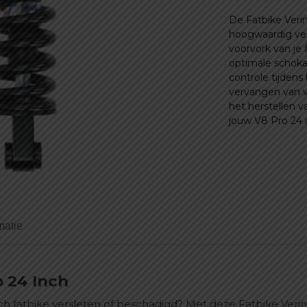
€
De Fatbike Veri
hoogwaardig ve
voorvork van je 
optimale schoka
controle tijdens 
vervangen van v
het herstellen v
jouw V8 Pro 24 i
matie
o 24 Inch
nch fatbike versleten of beschadigd? Met deze Fatbike Verin