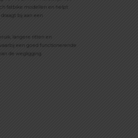
 inch fatbike modellen en helpt
 draagt bij aan een
ruik, langere ritten en
waarbij een goed functionerende
van de wegligging.