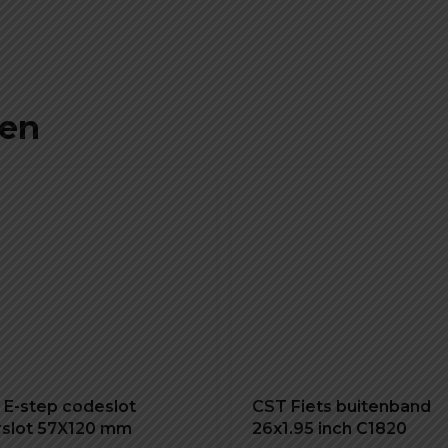
ten
s E-step codeslot
CST Fiets buitenband
erslot 57X120 mm
26x1.95 inch C1820