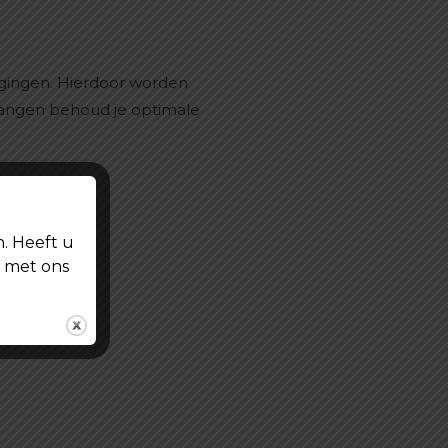
igingen. Hierdoor worden
vangen behoud je optimale
n. Heeft u
t met ons