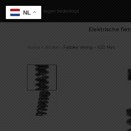
14 dagen bedenktijd
NL
Elektrische fie
Home
»
Winkel
»
Fatbike Vering – V20 Mini