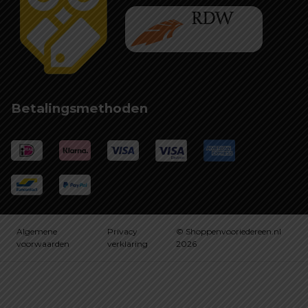
Betalingsmethoden
Algemene
Privacy
© Shoppenvooriedereen.nl
voorwaarden
verklaring
2026