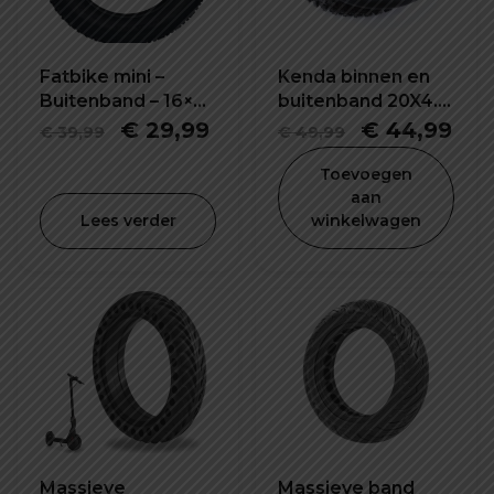
Fatbike mini –
Kenda binnen en
Buitenband – 16×4
buitenband 20X4.0
– Chao Yang
inch
Oorspronkelijke
Huidige
Oorspronke
Hui
€
29,99
€
44,99
€
39,99
€
49,99
prijs
prijs
prijs
prij
Toevoegen
was:
is:
was:
is:
aan
Lees verder
winkelwagen
€ 39,99.
€ 29,99.
€ 49,99.
€ 4
Massieve
Massieve band