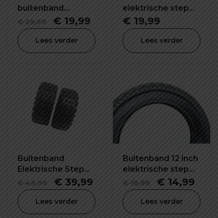
buitenband
elektrische step
Elektrische Step
10X2.50 inch
Oorspronkelijke
Huidige
€
19,99
€
19,99
€
29,99
8.5X2.0 inch
prijs
prijs
Lees verder
Lees verder
was:
is:
€ 29,99.
€ 19,99.
Buitenband
Buitenband 12 inch
Elektrische Step
elektrische step
90/65-6.5 inch
12X2.125
Oorspronkelijke
Huidige
Oorspronkel
Huid
€
39,99
€
14,99
€
49,99
€
19,99
prijs
prijs
prijs
prijs
Lees verder
Lees verder
was:
is:
was:
is: