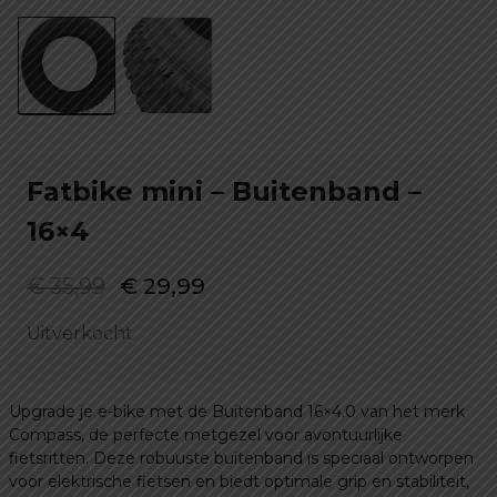
Fatbike mini – Buitenband –
16×4
Oorspronkelijke
Huidige
€
35,99
€
29,99
prijs
prijs
Uitverkocht
was:
is:
€ 35,99.
€ 29,99.
Upgrade je e-bike met de Buitenband 16×4.0 van het merk
Compass, de perfecte metgezel voor avontuurlijke
fietsritten. Deze robuuste buitenband is speciaal ontworpen
voor elektrische fietsen en biedt optimale grip en stabiliteit,