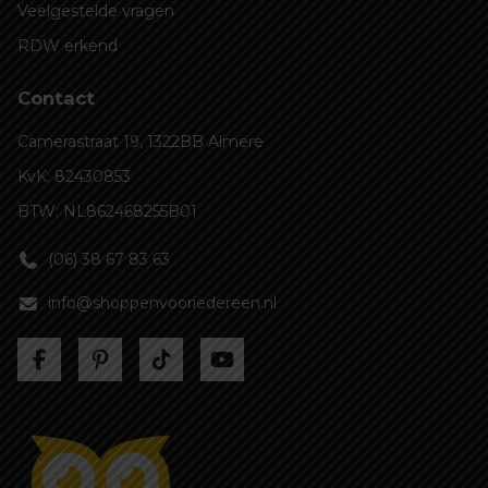
Veelgestelde vragen
RDW erkend
Contact
Camerastraat 19, 1322BB Almere
KvK: 82430853
BTW: NL862468255B01
(06) 38 67 83 63
info@shoppenvooriedereen.nl