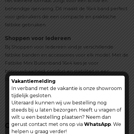
het kleinere formaat zorgt voor een lichte en
behendige rijervaring. Dit maakt de 16x4 band perfect
voor gebruikers die een compacte en praktische
fatbike gebruiken.
Shoppen voor Iedereen
Bij Shoppen voor Iedereen vind je verschillende
fatbike banden en accessoires voor elk model. Met de
Fatbike Mini Buitenband 16x4 kies je voor
betrouwbaarheid, comfort en stabiliteit in een
compact formaat.
Vakantiemelding
In verband met de vakantie is onze showroom
tijdelijk gesloten.
Uiteraard kunnen wij uw bestelling nog
steeds bij u laten bezorgen. Heeft u vragen of
wilt u een bestelling plaatsen? Neem dan
Gerelateerde producten
gerust contact met ons op via
WhatsApp
. We
helpen u graag verder!