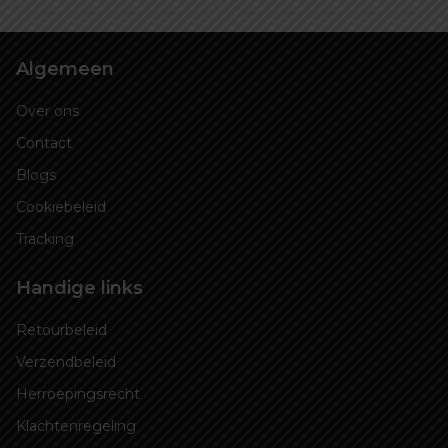
€ 49,99.
€ 39,99.
€ 19,99.
€ 14
Algemeen
Over ons
Contact
Blogs
Cookiebeleid
Tracking
Handige links
Retourbeleid
Verzendbeleid
Herroepingsrecht
Klachtenregeling