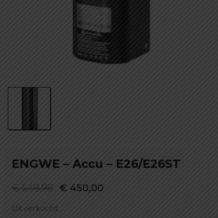
ENGWE – Accu – E26/E26ST
Oorspronkelijke
Huidige
€
549,99
€
450,00
prijs
prijs
Uitverkocht
was:
is: