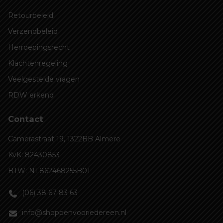
Retourbeleid
Verzendbeleid
Herroepingsrecht
Klachtenregeling
Veelgestelde vragen
RDW erkend
Contact
Camerastraat 19, 1322BB Almere
KvK: 82430853
BTW: NL862468255B01
(06) 38 67 83 63
info@shoppenvooriedereen.nl