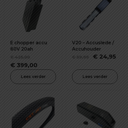
E chopper accu
V20 – Accuslede /
60V 20ah
Accuhouder
Oorspronkelijke
Oorspronkel
Hui
€
24,95
€
425,00
€
59,99
prijs
Huidige
prijs
prij
€
399,00
was:
prijs
was:
is:
Lees verder
Lees verder
€ 425,00.
is:
€ 59,99.
€ 2
€ 399,00.