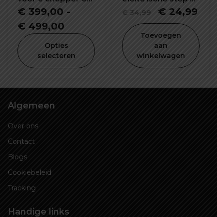
Citycoco 60V 20Ah
bike 5L waterdicht
Oorspronke
Hui
€
399,00
-
€
24,99
€
34,99
en schokbestendig
Prijsklasse:
prijs
prij
€
499,00
Toevoegen
€ 399,00
was:
is:
Opties
aan
tot
€ 34,99.
€ 2
selecteren
winkelwagen
€ 499,00
Algemeen
Over ons
Contact
Blogs
Cookiebeleid
Tracking
Handige links