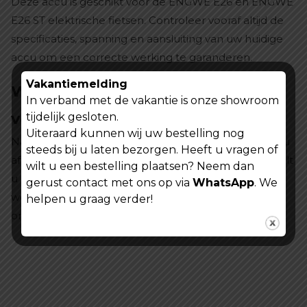
Deze accu is geschikt voor de ENGWE E26 en ENGWE
E26 ST elektrische fietsen. Controleer vooraf altijd de
specificaties, spanning en aansluiting van uw huidige
accu om een correcte werking te garanderen.
Vakantiemelding
Waarom kiezen voor een
In verband met de vakantie is onze showroom
vervangingsaccu?
tijdelijk gesloten.
Uiteraard kunnen wij uw bestelling nog
Na verloop van tijd neemt de capaciteit van een accu
steeds bij u laten bezorgen. Heeft u vragen of
af. Met een nieuwe ENGWE Accu E26 / E26 ST herstelt
wilt u een bestelling plaatsen? Neem dan
u de prestaties van uw elektrische fiets en geniet u
gerust contact met ons op via
WhatsApp
. We
weer van een optimale actieradius, krachtige
helpen u graag verder!
ondersteuning en meer rijcomfort.