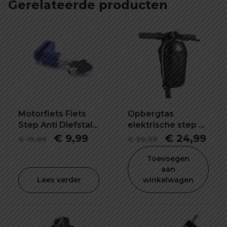
Gerelateerde producten
Motorfiets Fiets
Opbergtas
Step Anti Diefstal
elektrische step 5L
Schijfrem Slot
waterdicht en
Oorspronkelijke
Huidige
Oorspronkel
Hui
€
9,99
€
24,99
€
19,99
€
39,99
schokbestendig
prijs
prijs
prijs
prij
Toevoegen
was:
is:
was:
is:
aan
Lees verder
winkelwagen
€ 19,99.
€ 9,99.
€ 39,99.
€ 2