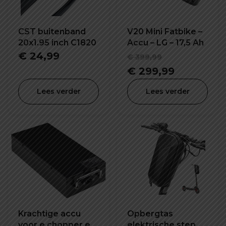
CST buitenband
V20 Mini Fatbike –
20x1.95 inch C1820
Accu – LG – 17,5 Ah
Oorspronke
€
24,99
€
399,99
prijs
Huidige
€
299,99
was:
prijs
Lees verder
Lees verder
€ 399,99.
is:
€ 299,99.
Krachtige accu
Opbergtas
voor e chopper en
elektrische step E-