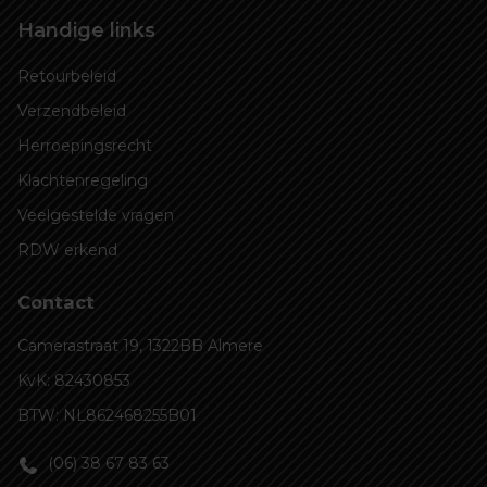
Handige links
Retourbeleid
Verzendbeleid
Herroepingsrecht
Klachtenregeling
Veelgestelde vragen
RDW erkend
Contact
Camerastraat 19, 1322BB Almere
KvK: 82430853
BTW: NL862468255B01
(06) 38 67 83 63