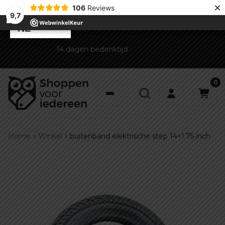
×
106
Reviews
9,7
Plan een afspraak
NL
1 jaar garantie op draaiende onderdelen en batterij
0
Home
»
Winkel
»
buitenband elektrische step 14×1.75 inch