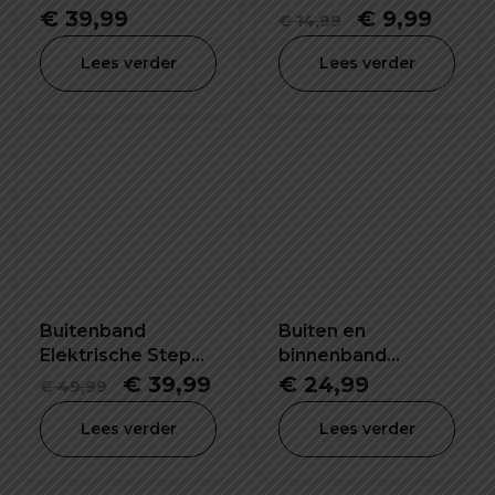
14X5.00-6.5 inch
1/2 X 2
Oorspronkel
Huid
€
39,99
€
9,99
€
14,99
prijs
prijs
Lees verder
Lees verder
was:
is:
€ 14,99.
€ 9,9
Buitenband
Buiten en
Elektrische Step
binnenband
90/65-6.5 inch
Elektrische Step
Oorspronkelijke
Huidige
€
39,99
€
24,99
€
49,99
10X2.75 255X80
prijs
prijs
inch
Lees verder
Lees verder
was:
is:
€ 49,99.
€ 39,99.