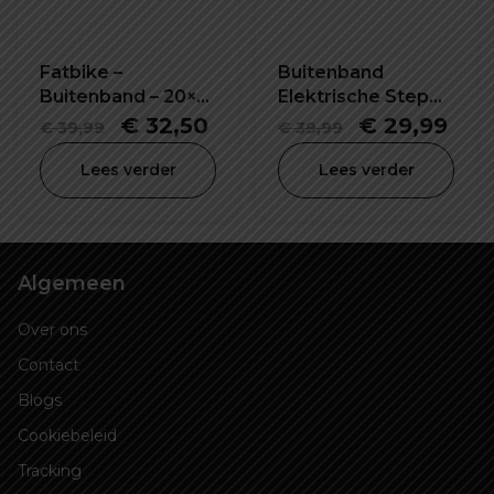
Fatbike –
Buitenband
Buitenband – 20×4
Elektrische Step
– Kenda
100/65-6.5 inch
Oorspronkelijke
Huidige
Oorspronkel
Hui
€
32,50
€
29,99
€
39,99
€
39,99
prijs
prijs
prijs
prij
Lees verder
Lees verder
was:
is:
was:
is:
€ 39,99.
€ 32,50.
€ 39,99.
€ 2
Algemeen
Over ons
Contact
Blogs
Cookiebeleid
Tracking