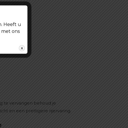
n. Heeft u
t met ons
ig te vervangen behoud je
icht en een prettigere rijervaring.
e