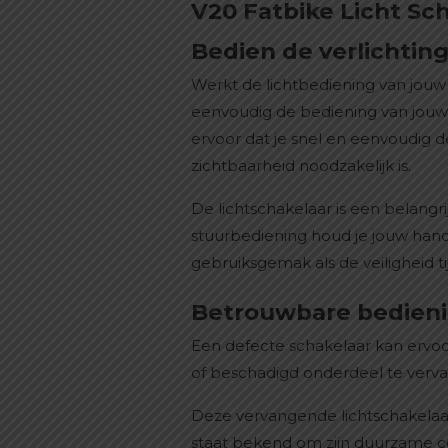
V20 Fatbike Licht Sch
Bedien de verlichting
Werkt de lichtbediening van jouw
eenvoudig de bediening van jouw 
ervoor dat je snel en eenvoudig de
zichtbaarheid noodzakelijk is.
De lichtschakelaar is een belangri
stuurbediening houd je jouw handen
gebruiksgemak als de veiligheid ti
Betrouwbare bedienin
Een defecte schakelaar kan ervoor
of beschadigd onderdeel te verva
Deze vervangende lichtschakelaar 
staat bekend om zijn duurzame co