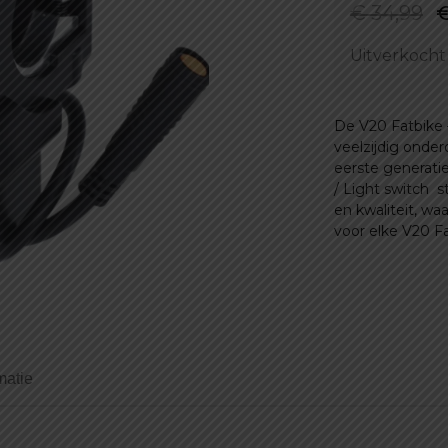
O
€
34,99
p
Uitverkocht
w
€
De V20 Fatbike –
veelzijdig onderd
eerste generati
/ Light switch 
en kwaliteit, wa
voor elke V20 Fa
matie