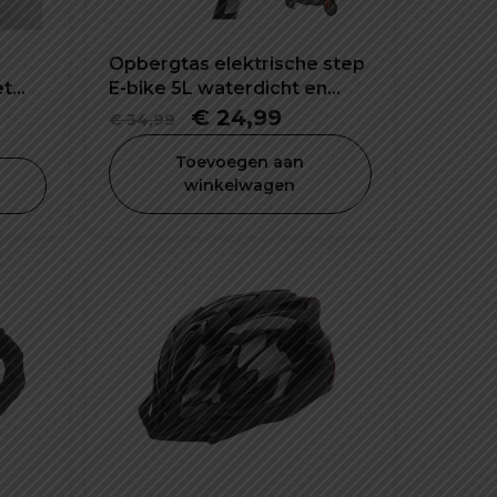
Opbergtas elektrische step
et
E-bike 5L waterdicht en
schokbestendig
Oorspronkelijke
Huidige
€
24,99
€
34,99
prijs
prijs
Toevoegen aan
was:
is:
winkelwagen
€ 34,99.
€ 24,99.