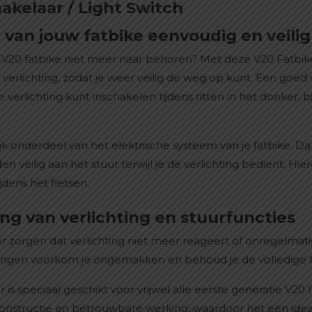
akelaar / Light Switch
 van jouw fatbike eenvoudig en veilig
 V20 fatbike niet meer naar behoren? Met deze V20 Fatbike 
verlichting, zodat je weer veilig de weg op kunt. Een goe
 verlichting kunt inschakelen tijdens ritten in het donker, b
jk onderdeel van het elektrische systeem van je fatbike. Da
 veilig aan het stuur terwijl je de verlichting bedient. Hi
jdens het fietsen.
g van verlichting en stuurfuncties
 zorgen dat verlichting niet meer reageert of onregelmatig
ngen voorkom je ongemakken en behoud je de volledige funct
is speciaal geschikt voor vrijwel alle eerste generatie V20
nstructie en betrouwbare werking, waardoor het een ideale