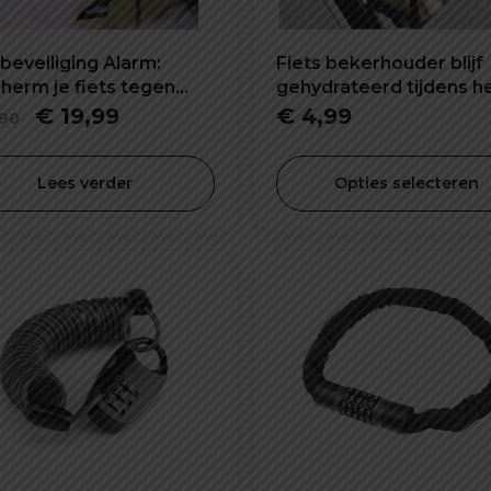
beveiliging Alarm:
Fiets bekerhouder blijf
herm je fiets tegen
gehydrateerd tijdens h
tal
rijden
Oorspronkelijke
Huidige
€
19,99
€
4,99
90
prijs
prijs
was:
is:
Lees verder
Opties selecteren
€ 29,90.
€ 19,99.