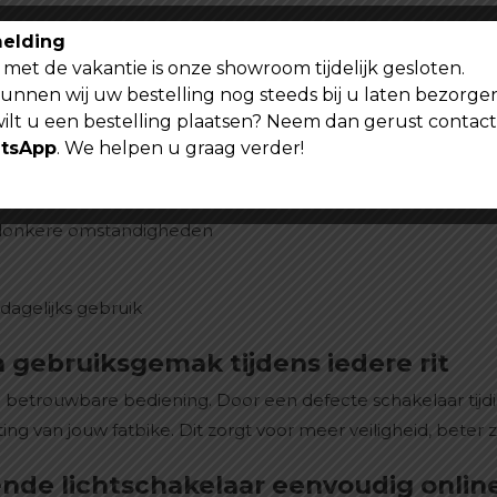
ie V20 fatbike modellen
elding
met de vakantie is onze showroom tijdelijk gesloten.
verlichting
kunnen wij uw bestelling nog steeds bij u laten bezorge
or optimaal gebruiksgemak
wilt u een bestelling plaatsen? Neem dan gerust contac
tsApp
. We helpen u graag verder!
p
een defecte schakelunit
n donkere omstandigheden
dagelijks gebruik
n gebruiksgemak tijdens iedere rit
 betrouwbare bediening. Door een defecte schakelaar tijd
ing van jouw fatbike. Dit zorgt voor meer veiligheid, beter z
nde lichtschakelaar eenvoudig onlin