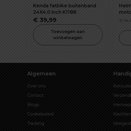
Kenda fatbike buitenband
Helms
24X4.0 inch K1188
motor
comb
€
39,99
€
14,
Toevoegen aan
winkelwagen
Algemeen
Handig
Over ons
Retourbe
Contact
Verzend
Blogs
Herroep
Cookiebeleid
Klachten
Tracking
Veelgest