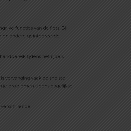
jke functies van de fiets. Bij
ng en andere geïntegreerde
handbereik tijdens het rijden.
 is vervanging vaak de snelste
m je problemen tijdens dagelijkse
 verschillende