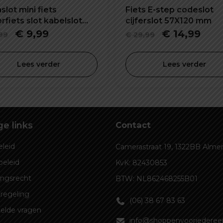
lot mini fiets
Fiets E-step codeslot
fiets slot kabelslot
cijferslot 57X120 mm
inatieslot
Oorspronkelijke
Huidige
Oorspronkel
Hui
€
9,99
€
14,99
99
€
29,99
prijs
prijs
prijs
prijs
was:
is:
was:
is:
Lees verder
Lees verder
€ 14,99.
€ 9,99.
€ 29,99.
€ 14
e links
Contact
leid
Camerastraat 19, 1322BB Alme
beleid
KvK: 82430853
ingsrecht
BTW: NL862468255B01
regeling
(06) 38 67 83 63
elde vragen
info@shoppenvooriedereen