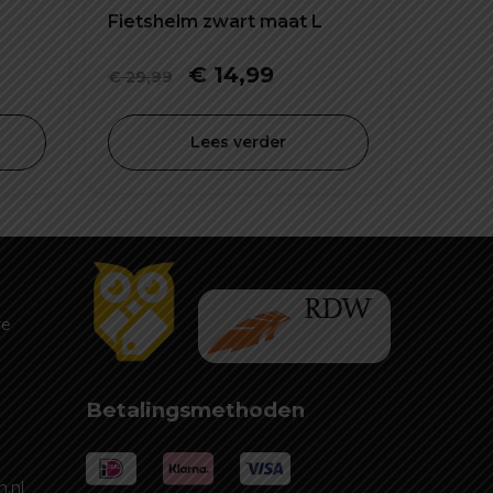
Fietshelm zwart maat L
ijke
dige
Oorspronkelijke
Huidige
€
14,99
€
29,99
prijs
prijs
was:
is:
Lees verder
,99.
€ 29,99.
€ 14,99.
re
Betalingsmethoden
.nl