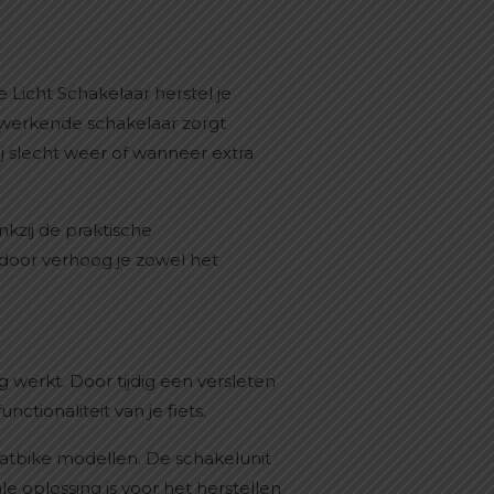
Licht Schakelaar herstel je
d werkende schakelaar zorgt
ij slecht weer of wanneer extra
nkzij de praktische
erdoor verhoog je zowel het
 werkt. Door tijdig een versleten
ionaliteit van je fiets.
 fatbike modellen. De schakelunit
 oplossing is voor het herstellen