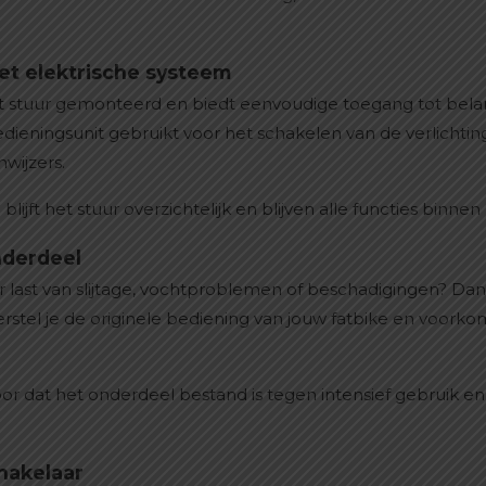
et elektrische systeem
 stuur gemonteerd en biedt eenvoudige toegang tot belangri
ieningsunit gebruikt voor het schakelen van de verlichti
nwijzers.
jft het stuur overzichtelijk en blijven alle functies binnen 
nderdeel
r last van slijtage, vochtproblemen of beschadigingen? Dan
rstel je de originele bediening van jouw fatbike en voorko
or dat het onderdeel bestand is tegen intensief gebruik en
hakelaar