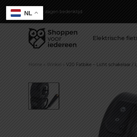
14 dagen bedenktijd
NL
Elektrische fie
Home
»
Winkel
»
V20 Fatbike – Licht schakelaar / 