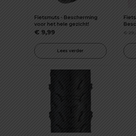
Fietsmuts - Bescherming
Fiets
voor het hele gezicht!
Besc
diefs
€
9,99
€
29,
Lees verder