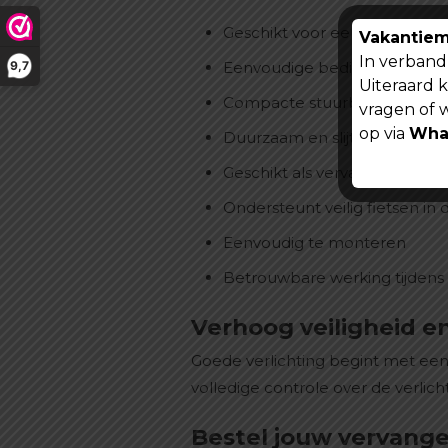
Geschikt voor eerste generat
Vakantiem
In verband 
9,7
Eenvoudige bediening van de 
Uiteraard 
Compacte stuurbediening vo
vragen of 
op via
Wha
Duurzaam en slijtvast ontwer
Geschikt als vervanging van 
Ondersteunt veilig fietsen i
Eenvoudig te monteren
Betrouwbare werking tijdens 
Verhoog veiligheid e
Goede verlichting begint met een
volledige controle over de verlicht
Bestel jouw vervange