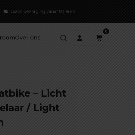
Gratis bezorging vanaf 50 euro
0
room
Over ons
atbike – Licht
elaar / Light
h