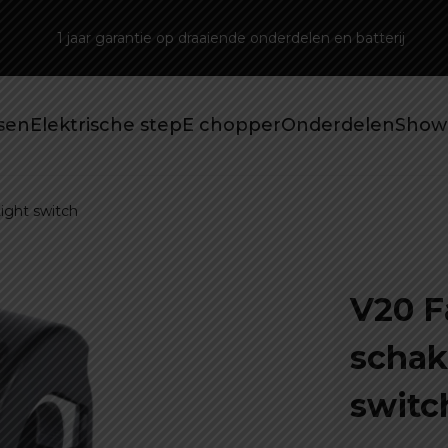
1 jaar garantie op draaiende onderdelen en batterij
tsen
Elektrische step
E chopper
Onderdelen
Show
Light switch
V20 F
schak
switc