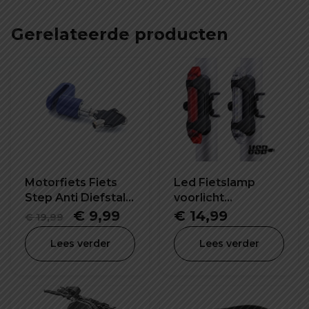
Gerelateerde producten
Motorfiets Fiets
Led Fietslamp
Step Anti Diefstal
voorlicht
Schijfrem Slot
Achterlicht
Oorspronkelijke
Huidige
€
9,99
€
14,99
€
19,99
oplaadbaar
prijs
prijs
Lees verder
Lees verder
was:
is:
€ 19,99.
€ 9,99.