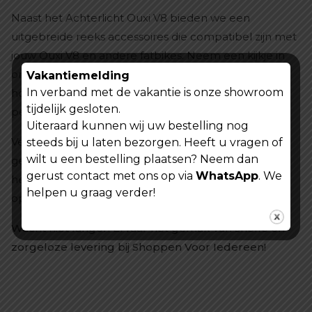
Naast het Achterlicht Ouxi V8 bieden we een
uitgebreide reeks accessoires die compatibel zijn met
jouw Ouxi V8 en andere fatbikes. Neem een kijkje in
onze onderdelen en accessoires collectie om te zien
Vakantiemelding
In verband met de vakantie is onze showroom
hoe je jouw fiets verder kunt uitrusten en
tijdelijk gesloten.
personaliseren volgens jouw wensen en behoeften.
Uiteraard kunnen wij uw bestelling nog
Verhoog je zichtbaarheid, verbeter je veiligheid en
steeds bij u laten bezorgen. Heeft u vragen of
wilt u een bestelling plaatsen? Neem dan
geniet met een gerust hart van elke fietstocht met
gerust contact met ons op via
WhatsApp
. We
het Achterlicht Ouxi V8 - jouw betrouwbare partner
helpen u graag verder!
op de weg.
Wacht niet langer! Ervaar het gemak van snelle en
zorgeloze levering bij Shoppen Voor Iedereen!