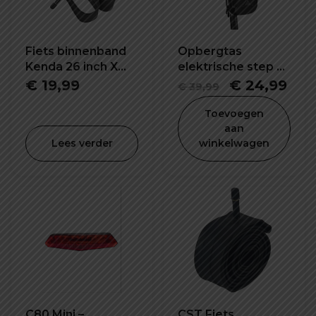
Fiets binnenband
Opbergtas
Kenda 26 inch X
elektrische step 5L
4.0 K1188
waterdicht en
Oorspronkel
Hui
€
19,99
€
24,99
€
39,99
schokbestendig
prijs
prij
Toevoegen
was:
is:
aan
Lees verder
winkelwagen
€ 39,99.
€ 2
C80 Mini –
CST Fiets