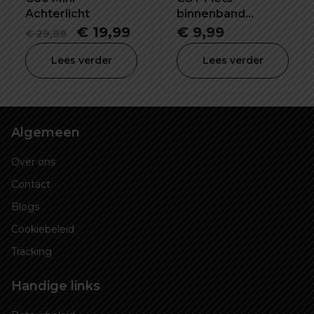
Achterlicht
binnenband
26X2.2/2.5 inch SV-
Oorspronkelijke
Huidige
€
19,99
€
9,99
€
29,99
48mm
prijs
prijs
Lees verder
Lees verder
was:
is:
€ 29,99.
€ 19,99.
Algemeen
Over ons
Contact
Blogs
Cookiebeleid
Tracking
Handige links