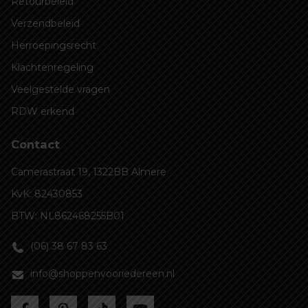
Retourbeleid
Verzendbeleid
Herroepingsrecht
Klachtenregeling
Veelgestelde vragen
RDW erkend
Contact
Camerastraat 19, 1322BB Almere
KvK: 82430853
BTW: NL862468255B01
(06) 38 67 83 63
info@shoppenvooriedereen.nl