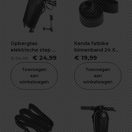
Opbergtas
Kenda fatbike
elektrische step E-
binnenband 24 X
bike 5L waterdicht
4.0 inch K1188
Oorspronkelijke
Huidige
€
24,99
€
19,99
€
34,99
en schokbestendig
prijs
prijs
Toevoegen
Toevoegen
was:
is:
aan
aan
winkelwagen
winkelwagen
€ 34,99.
€ 24,99.