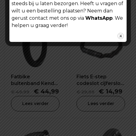
Lees verder
Lees verder
steeds bij u laten bezorgen. Heeft u vragen of
was:
is:
wilt u een bestelling plaatsen? Neem dan
€ 19,99.
€ 9,9
gerust contact met ons op via
WhatsApp
. We
helpen u graag verder!
Fatbike
Fiets E-step
buitenband Kenda
codeslot cijferslot
26X4.0 inch K1188
57X120 mm
Oorspronkelijke
Huidige
Oorspronkel
Hui
€
44,99
€
14,99
€
49,99
€
29,99
prijs
prijs
prijs
prijs
Lees verder
Lees verder
was:
is:
was:
is:
€ 49,99.
€ 44,99.
€ 29,99.
€ 14