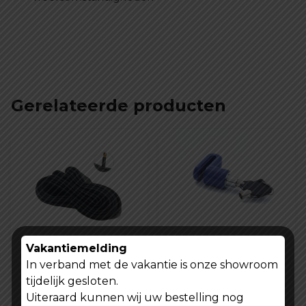
Gerelateerde producten
Vakantiemelding
CST Fiets
Motorfiets Fiets
In verband met de vakantie is onze showroom
binnenband 27.5 x
Step Anti Diefstal
tijdelijk gesloten.
1.95/2.15 inch SV-
Schijfrem Slot
Oorspronkel
Huid
€
9,99
€
9,99
€
19,99
Uiteraard kunnen wij uw bestelling nog
32mm
prijs
prijs