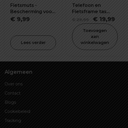
Fietsmuts -
Telefoon en
Bescherming voor
Fietsframe tas
het hele gezicht!
waterdicht en
Oorspronkel
Hui
€
9,99
€
19,99
€
29,99
schokbestendig
prijs
prijs
Toevoegen
was:
is:
aan
Lees verder
winkelwagen
€ 29,99.
€ 19
Algemeen
Over ons
Contact
Blogs
Cookiebeleid
Tracking