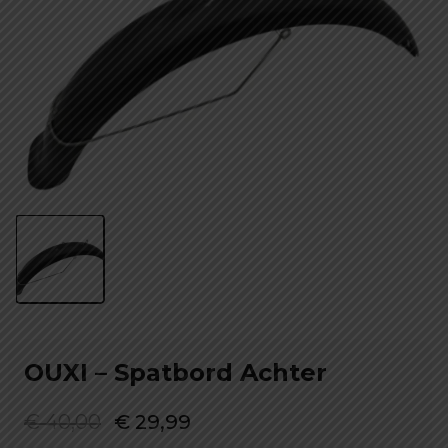
OUXI – Spatbord Achter
Oorspronkelijke
Huidige
€
40,00
€
29,99