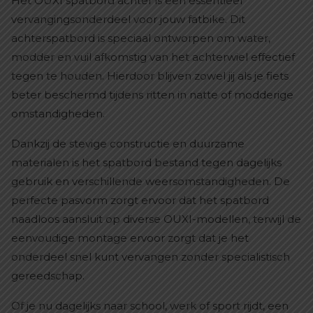
Het OUXI spatbord achter is een essentieel
vervangingsonderdeel voor jouw fatbike. Dit
achterspatbord is speciaal ontworpen om water,
modder en vuil afkomstig van het achterwiel effectief
tegen te houden. Hierdoor blijven zowel jij als je fiets
beter beschermd tijdens ritten in natte of modderige
omstandigheden.
Dankzij de stevige constructie en duurzame
materialen is het spatbord bestand tegen dagelijks
gebruik en verschillende weersomstandigheden. De
perfecte pasvorm zorgt ervoor dat het spatbord
naadloos aansluit op diverse OUXI-modellen, terwijl de
eenvoudige montage ervoor zorgt dat je het
onderdeel snel kunt vervangen zonder specialistisch
gereedschap.
Of je nu dagelijks naar school, werk of sport rijdt, een