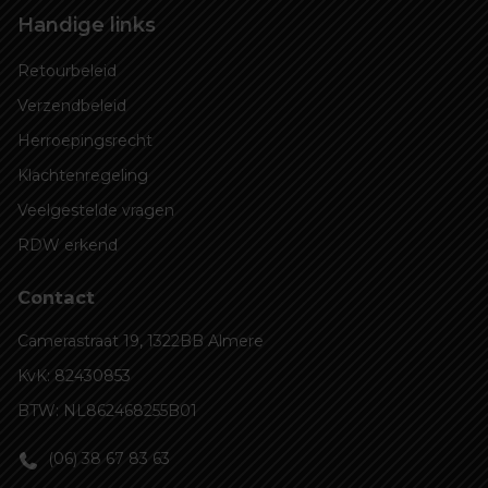
Handige links
Retourbeleid
Verzendbeleid
Herroepingsrecht
Klachtenregeling
Veelgestelde vragen
RDW erkend
Contact
Camerastraat 19, 1322BB Almere
KvK: 82430853
BTW: NL862468255B01
(06) 38 67 83 63