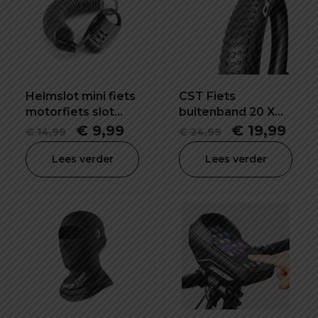
Helmslot mini fiets
CST Fiets
motorfiets slot
buitenband 20 X
kabelslot
2.40 inch
Oorspronkelijke
Huidige
Oorspronke
Hui
€
9,99
€
19,99
€
14,99
€
24,99
combinatieslot
prijs
prijs
prijs
prijs
Lees verder
Lees verder
was:
is:
was:
is:
€ 14,99.
€ 9,99.
€ 24,99.
€ 19