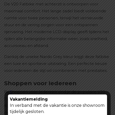
De V20 Fatbike met achterzit is ontworpen voor
maximaal comfort. Het lange zadel biedt voldoende
ruimte voor twee personen, terwijl het vernieuwde
stuur en de vering zorgen voor een ontspannen
rijervaring. Het moderne LCD-display geeft tijdens het
rijden alle belangrijke informatie weer, zoals snelheid,
accuniveau en afstand.
Dankzij de unieke Nardo Grey kleur krijgt deze fatbike
een luxe en sportieve uitstraling. Een perfecte keuze
voor iedereen die stijl wil combineren met prestaties.
Shoppen voor Iedereen
Bij
S
hoppen voor Iedereen
vind je de populaire V20
Fatbike Achterzit – Nardo Grey voor een scherpe prijs.
Vakantiemelding
In verband met de vakantie is onze showroom
Kies voor kwaliteit, comfort en een unieke rijervaring
tijdelijk gesloten.
met deze krachtige elektrische fatbike. Perfect voor