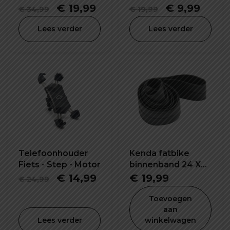
knipperlichting-
Schijfrem Slot
Oorspronkelijke
Huidige
Oorspronkel
Huid
€
19,99
€
9,99
€
34,99
€
19,99
usb oplaadbaar
prijs
prijs
prijs
prijs
Lees verder
Lees verder
was:
is:
was:
is:
€ 34,99.
€ 19,99.
€ 19,99.
€ 9,9
Telefoonhouder
Kenda fatbike
Fiets - Step - Motor
binnenband 24 X
4.0 inch K1188
Oorspronkelijke
Huidige
€
14,99
€
19,99
€
24,99
prijs
prijs
Toevoegen
was:
is:
aan
Lees verder
winkelwagen
€ 24,99.
€ 14,99.