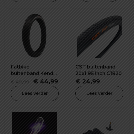
Fatbike
CST buitenband
buitenband Kenda
20x1.95 inch C1820
26X4.0 inch K1188
Oorspronkelijke
Huidige
€
44,99
€
24,99
€
49,99
prijs
prijs
Lees verder
Lees verder
was:
is:
€ 49,99.
€ 44,99.