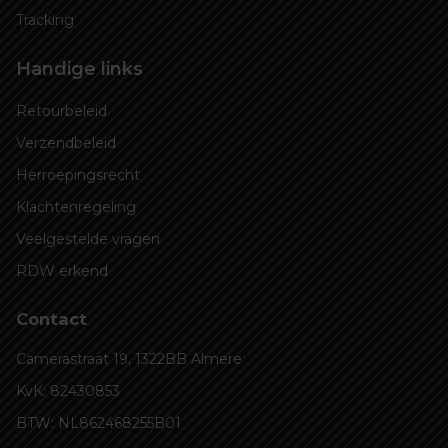
Tracking
Handige links
Retourbeleid
Verzendbeleid
Herroepingsrecht
Klachtenregeling
Veelgestelde vragen
RDW erkend
Contact
Camerastraat 19, 1322BB Almere
KvK: 82430853
BTW: NL862468255B01