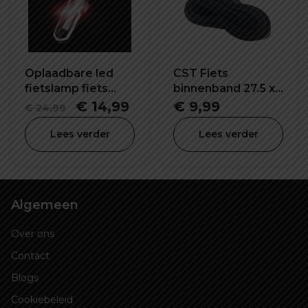
Oplaadbare led
CST Fiets
fietslamp fiets
binnenband 27.5 x
waarschuwing
1.95/2.15 inch SV-
Oorspronkelijke
Huidige
€
14,99
€
9,99
€
24,99
veiligheid lamp
32mm
prijs
prijs
Lees verder
Lees verder
was:
is:
€ 24,99.
€ 14,99.
Algemeen
Over ons
Contact
Blogs
Cookiebeleid