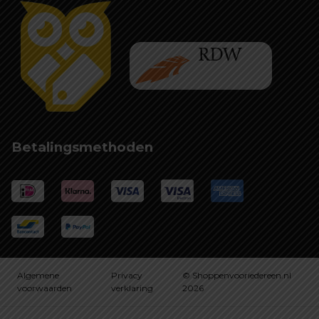
Betalingsmethoden
Algemene
Privacy
© Shoppenvooriedereen.nl
voorwaarden
verklaring
2026