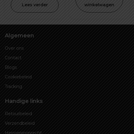
Lees verder
winkelwagen
€ 24,99.
€ 14,99.
€ 29,99.
€ 19
Algemeen
Over ons
Contact
Blogs
Cookiebeleid
Tracking
Handige links
Retourbeleid
Verzendbeleid
Herroepingsrecht