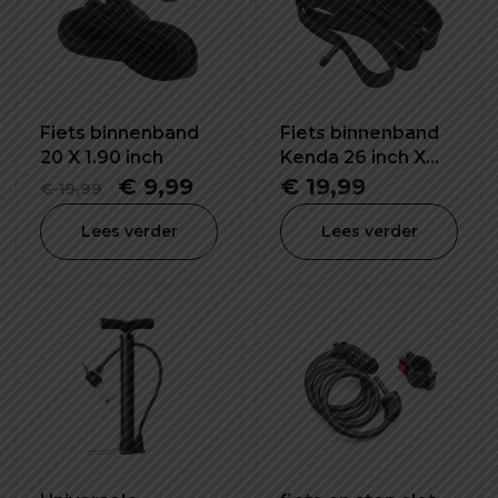
Fiets binnenband
Fiets binnenband
20 X 1.90 inch
Kenda 26 inch X
4.0 K1188
Oorspronkelijke
Huidige
€
9,99
€
19,99
€
19,99
prijs
prijs
Lees verder
Lees verder
was:
is:
€ 19,99.
€ 9,99.