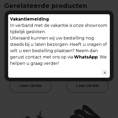
Gerelateerde producten
Vakantiemelding
In verband met de vakantie is onze showroom
tijdelijk gesloten.
Uiteraard kunnen wij uw bestelling nog
steeds bij u laten bezorgen. Heeft u vragen of
wilt u een bestelling plaatsen? Neem dan
gerust contact met ons op via
WhatsApp
. We
Fiets E-step
CST Fiets
helpen u graag verder!
codeslot cijferslot
binnenband 27.5 x
57X120 mm
1.95/2.15 inch SV-
Oorspronkelijke
Huidige
€
14,99
€
9,99
€
29,99
32mm
prijs
prijs
Lees verder
Lees verder
was:
is:
€ 29,99.
€ 14,99.