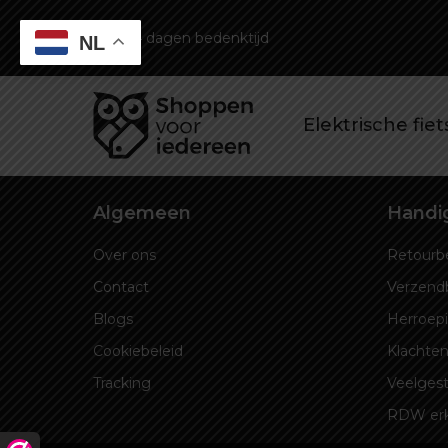
14 dagen bedenktijd
NL
Elektrische fie
Algemeen
Handig
Over ons
Retourbe
Contact
Verzend
Blogs
Herroep
Cookiebeleid
Klachten
Tracking
Veelgest
RDW er