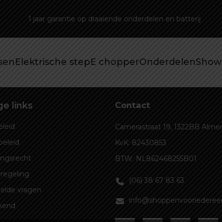
1 jaar garantie op draaiende onderdelen en batterij
tsen
Elektrische step
E chopper
Onderdelen
Show
e links
Contact
leid
Camerastraat 19, 1322BB Alme
beleid
KvK: 82430853
ingsrecht
BTW: NL862468255B01
regeling
(06) 38 67 83 63
elde vragen
info@shoppenvooriedereen
kend