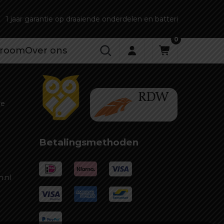
1 jaar garantie op draaiende onderdelen en batterij
0
room
Over ons
re
Betalingsmethoden
.nl