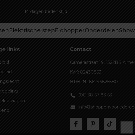
14 dagen bedenktijd
tsen
Elektrische step
E chopper
Onderdelen
Show
e links
Contact
leid
Camerastraat 19, 1322BB Alme
beleid
KvK: 82430853
ingsrecht
BTW: NL862468255B01
regeling
(06) 38 67 83 63
elde vragen
info@shoppenvooriedereen
kend