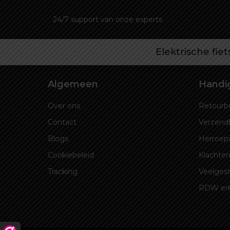
24/7 support van onze experts
Elektrische fie
Algemeen
Handig
Over ons
Retourbe
Contact
Verzend
Blogs
Herroep
Cookiebeleid
Klachten
Tracking
Veelgest
RDW er