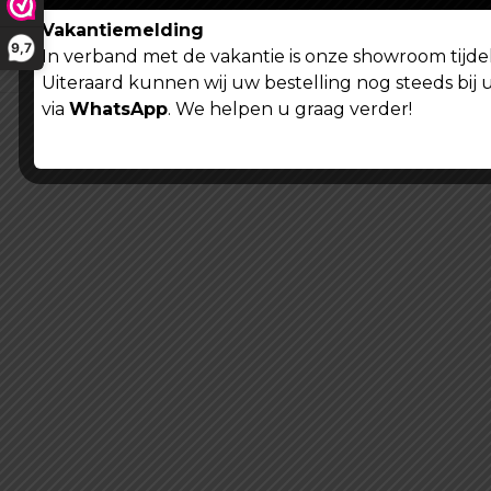
Vakantiemelding
9,7
In verband met de vakantie is onze showroom tijdel
Algemene voorwaarden
Privacy verklaring
Uiteraard kunnen wij uw bestelling nog steeds bij 
via
WhatsApp
. We helpen u graag verder!