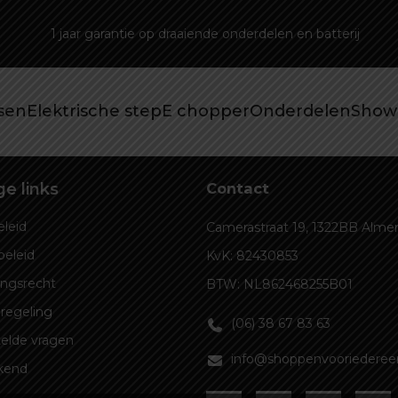
1 jaar garantie op draaiende onderdelen en batterij
tsen
Elektrische step
E chopper
Onderdelen
Show
e links
Contact
leid
Camerastraat 19, 1322BB Alme
beleid
KvK: 82430853
ingsrecht
BTW: NL862468255B01
regeling
(06) 38 67 83 63
elde vragen
info@shoppenvooriedereen
kend