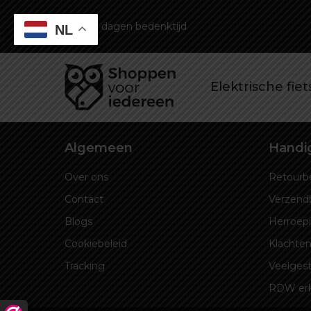
14 dagen bedenktijd
NL
Elektrische fie
Algemeen
Handig
Over ons
Retourbe
Contact
Verzend
Blogs
Herroep
Cookiebeleid
Klachten
Tracking
Veelgest
RDW er