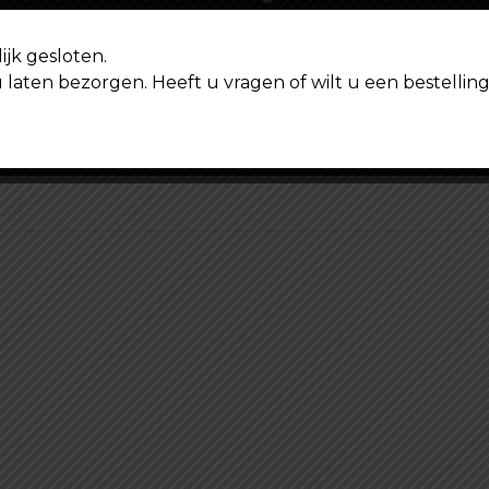
elde vragen
info@shoppenvooriedereen
kend
ijk gesloten.
u laten bezorgen. Heeft u vragen of wilt u een bestell