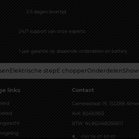
3-5 dagen levertijd
24/7 support van onze experts
1 jaar garantie op draaiende onderdelen en batterij
tsen
Elektrische step
E chopper
Onderdelen
Show
e links
Contact
leid
Camerastraat 19, 1322BB Alme
beleid
KvK: 82430853
ingsrecht
BTW: NL862468255B01
regeling
(06) 38 67 83 63