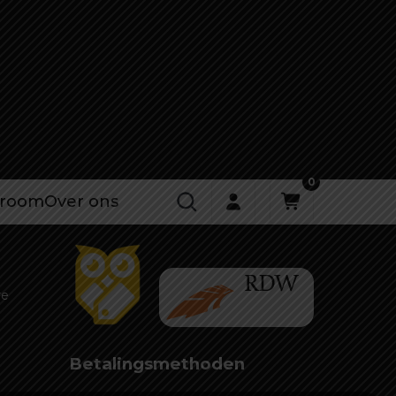
0
room
Over ons
re
Betalingsmethoden