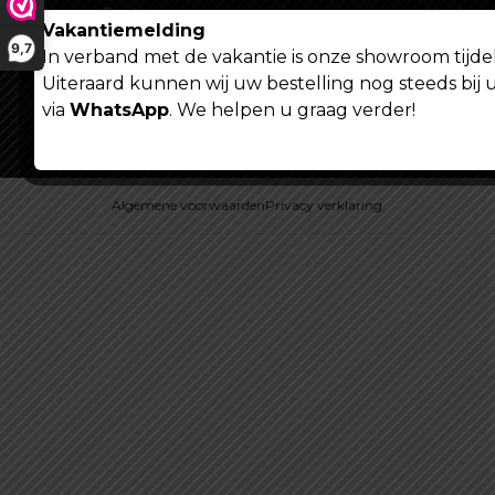
Tracking
Veelgest
Vakantiemelding
9,7
RDW er
In verband met de vakantie is onze showroom tijdel
Uiteraard kunnen wij uw bestelling nog steeds bij 
via
WhatsApp
. We helpen u graag verder!
Algemene voorwaarden
Privacy verklaring