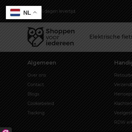
3-5 dagen levertijd
NL
Elektrische fie
Algemeen
Handig
Over ons
Retourbe
Contact
Verzend
Blogs
Herroep
Cookiebeleid
Klachten
Tracking
Veelgest
RDW er