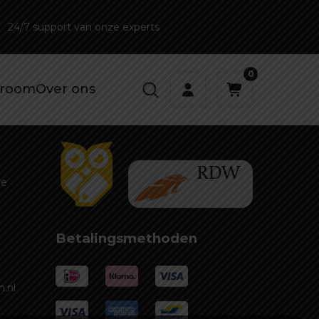
24/7 support van onze experts
1
0
room
Over ons
re
Betalingsmethoden
.nl