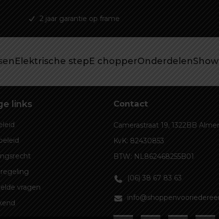
2 jaar garantie op frame
tsen
Elektrische step
E chopper
Onderdelen
Show
e links
Contact
leid
Camerastraat 19, 1322BB Alme
beleid
KvK: 82430853
ingsrecht
BTW: NL862468255B01
regeling
(06) 38 67 83 63
elde vragen
info@shoppenvooriedereen
kend