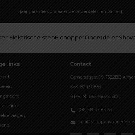
1 jaar garantie op draaiende onderdelen en batterij
tsen
Elektrische step
E chopper
Onderdelen
Show
e links
Contact
leid
Camerastraat 19, 1322BB Alme
beleid
KvK: 82430853
ingsrecht
BTW: NL862468255B01
regeling
(06) 38 67 83 63
elde vragen
info@shoppenvooriedereen
kend