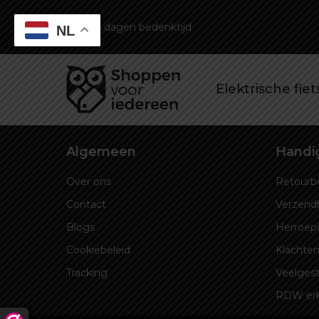
14 dagen bedenktijd
NL
Elektrische fie
Algemeen
Handig
Over ons
Retourbe
Contact
Verzend
Blogs
Herroep
Cookiebeleid
Klachten
Tracking
Veelgest
RDW er