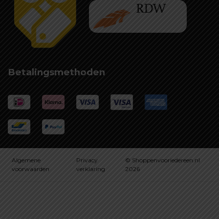
Betalingsmethoden
Algemene
Privacy
© Shoppenvooriedereen.nl
voorwaarden
verklaring
2026