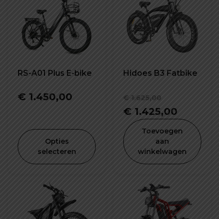
RS-A01 Plus E-bike
Hidoes B3 Fatbike
Oorspronk
€
1.450,00
€
1.625,00
prijs
Huidige
€
1.425,00
was:
prijs
Toevoegen
€ 1.625,00
is:
Opties
aan
selecteren
winkelwagen
€ 1.425,