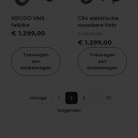
VIPCOO VM6
C94 elektrische
fatbike
vouwbare fiets
Oorspronk
€
1.299,00
€
1.349,00
prijs
Huidige
€
1.299,00
was:
prijs
Toevoegen
Toevoegen
€ 1.349,00
is:
aan
aan
winkelwagen
winkelwagen
€ 1.299,
«
Vorige
1
2
3
…
10
Volgende
»