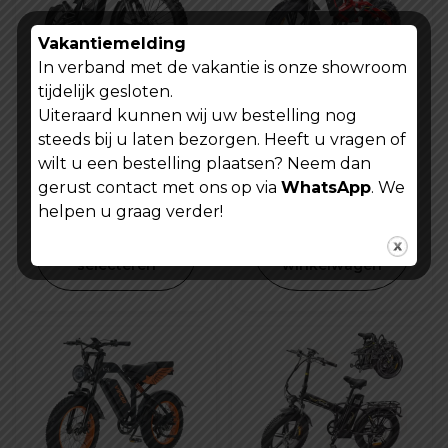
Vakantiemelding
In verband met de vakantie is onze showroom
tijdelijk gesloten.
Ouxi GT2000
Hidoes B6 Fatbike
Uiteraard kunnen wij uw bestelling nog
Crossmotor -
steeds bij u laten bezorgen. Heeft u vragen of
fatbike
Oorspronkelijke
Oorspronk
€
1.499,00
€
1.425,00
wilt u een bestelling plaatsen? Neem dan
prijs
Huidige
prijs
Huidige
€
1.399,00
€
1.399,00
gerust contact met ons op via
WhatsApp
. We
was:
prijs
was:
prijs
helpen u graag verder!
Toevoegen
€ 1.499,00.
is:
€ 1.425,00
is:
Opties
aan
selecteren
winkelwagen
€ 1.399,00.
€ 1.399,