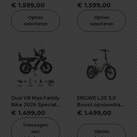
€
1.599,00
€
1.599,00
Opties
Opties
selecteren
selecteren
Ouxi V8 Max Family
ENGWE L20 3.0
Bike 2026 Special
Boost opvouwbaar
Edition - Dubbele
elektrische fiets
€
1.499,00
€
1.499,00
Accu, Inclusief
Voor- en Achter
Toevoegen
Kinderzitje &
aan
Opties