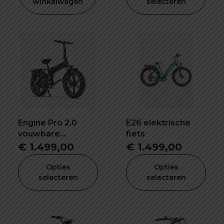
winkelwagen
selecteren
Windscherm
Engine Pro 2.0
E26 elektrische
vouwbare
fiets
elektrische fiets
€
1.499,00
€
1.499,00
Opties
Opties
selecteren
selecteren