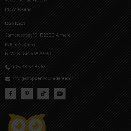
Veelgestelde vragen
RDW erkend
Contact
Camerastraat 19, 1322BB Almere
KvK: 82430853
BTW: NL862468255B01
(06) 38 67 83 63
info@shoppenvooriedereen.nl