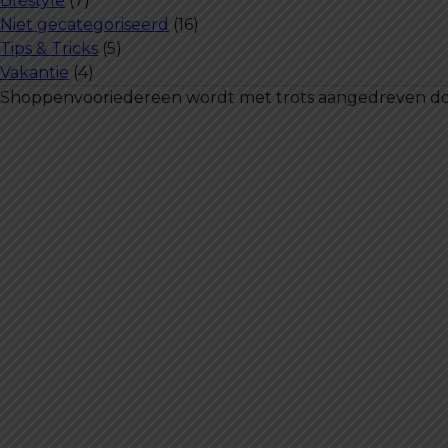
Lifestyle
(7)
Niet gecategoriseerd
(16)
Tips & Tricks
(5)
Vakantie
(4)
Shoppenvooriedereen wordt met trots aangedreven d