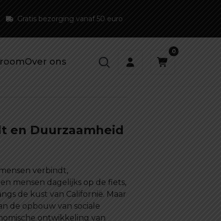
Gratis bezorging vanaf 50 euro
0
room
Over ons
ndt en Duurzaamheid
 mensen verbindt,
n mensen dagelijks op de fiets,
ngs de kust van Californië. Maar
 aan de opbouw van sociale
onomische ontwikkeling van