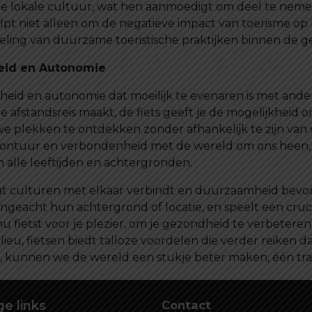
e lokale cultuur, wat hen aanmoedigt om deel te nemen
 helpt niet alleen om de negatieve impact van toerisme op
eling van duurzame toeristische praktijken binnen de 
heid en Autonomie
jheid en autonomie dat moeilijk te evenaren is met ande
ge afstandsreis maakt, de fiets geeft je de mogelijkheid 
we plekken te ontdekken zonder afhankelijk te zijn van s
avontuur en verbondenheid met de wereld om ons heen, w
n alle leeftijden en achtergronden.
dat culturen met elkaar verbindt en duurzaamheid bevor
geacht hun achtergrond of locatie, en speelt een cruci
fietst voor je plezier, om je gezondheid te verbeteren,
ilieu, fietsen biedt talloze voordelen die verder reiken d
, kunnen we de wereld een stukje beter maken, één trap
e links
Contact