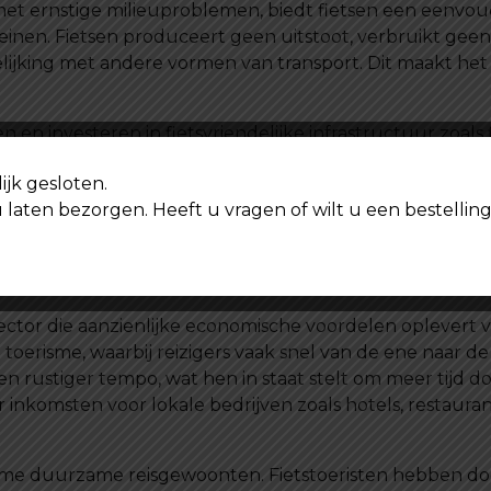
t ernstige milieuproblemen, biedt fietsen een eenvoud
inen. Fietsen produceert geen uitstoot, verbruikt geen f
elijking met andere vormen van transport. Dit maakt het
en investeren in fietsvriendelijke infrastructuur zoals 
sen te promoten, kunnen steden de verkeersdruk vermin
ijk gesloten.
efomgeving creëren. Bovendien draagt fietsen bij aan 
u laten bezorgen. Heeft u vragen of wilt u een bestell
n van actieve mobiliteit, wat leidt tot een algehele ver
ietstoerisme
sector die aanzienlijke economische voordelen oplevert
 toerisme, waarbij reizigers vaak snel van de ene naar d
en rustiger tempo, wat hen in staat stelt om meer tijd d
 inkomsten voor lokale bedrijven zoals hotels, restauran
sme duurzame reisgewoonten. Fietstoeristen hebben do