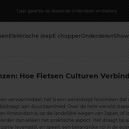
1 jaar garantie op draaiende onderdelen en batterij
tsen
Elektrische step
E chopper
Onderdelen
Show
nzen: Hoe Fietsen Culturen Verbi
 een vervoermiddel; het is een wereldwijd fenomeen dat
ijdraagt aan duurzaamheid. Over de hele wereld stappe
an Amsterdam is, op de landelijke wegen van Japan, of la
verder dan alleen het praktische aspect. Het draagt bij
ame levensstijl, en speelt een belangrijke rol in de ec