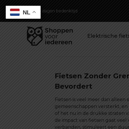
14 dagen bedenktijd
NL
Elektrische fie
Fietsen Zonder Gre
Bevordert
Fietsen is veel meer dan alleen
gemeenschappen versterkt, en b
of het nu in de drukke straten v
de impact van fietsen gaat veel 
verbanden, stimuleert een duurz