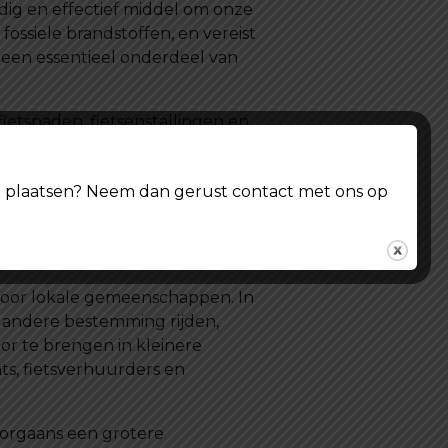
ig en effectief middel om onze
ossiele brandstoffen, en vereist
 een essentieel onderdeel van
fietspaden, fietsenstallingen en
deren, de luchtkwaliteit
het verminderen van
ing plaatsen? Neem dan gerust contact met ons op
betering van de stedelijke
 voor lokale gemeenschappen. In
e andere bestemming rijden,
oor te brengen in kleinere
ts, fietsverhuurders en
orgaans een grotere