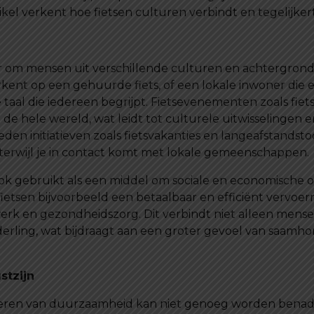
kel verkent hoe fietsen culturen verbindt en tegelijke
r om mensen uit verschillende culturen en achtergrond
rkent op een gehuurde fiets, of een lokale inwoner die e
e taal die iedereen begrijpt. Fietsevenementen zoals fie
 de hele wereld, wat leidt tot culturele uitwisselingen
eden initiatieven zoals fietsvakanties en langeafstands
erwijl je in contact komt met lokale gemeenschappen.
ook gebruikt als een middel om sociale en economische 
fietsen bijvoorbeeld een betaalbaar en efficiënt vervo
 werk en gezondheidszorg. Dit verbindt niet alleen me
ling, wat bijdraagt aan een groter gevoel van saamho
stzijn
rderen van duurzaamheid kan niet genoeg worden benadru