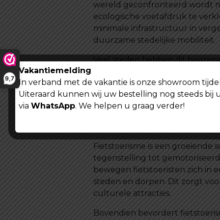
wereld geconfronteerd wordt me
ecologische voetafdruk te verkle
minimale infrastructuur in verg
duurzame stedelijke mobiliteit.
Veel steden hebben dit begrepen 
Vakantiemelding
deelprogramma’s. Door het fiet
9,7
In verband met de vakantie is onze showroom tijdel
verbeteren en een gezondere le
Uiteraard kunnen wij uw bestelling nog steeds bij 
geluidsoverlast en het bevordere
via
WhatsApp
. We helpen u graag verder!
levenskwaliteit.
Economische Voordelen van F
Fietstoerisme is een groeiende 
tegenstelling tot gemotoriseerd
bewegen fietstoeristen zich in e
steden en dorpen. Dit zorgt voor
culturele attracties.
Bovendien bevordert fietstoeri